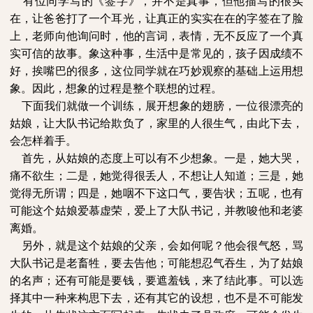
有位同学写的《签字》，并不是真事，但他描写的很实
在，让爸爸打了一个耳光，让真正的实实在在的字签在了脸
上，老师向他询问时，他的言词，表情，无不反应了一个真
实可信的故事。象这种事，生活中是常见的，孩子因成绩不
好，挨嘴巴的很多，这位同学就在巧妙观察的基础上运用想
象。因此，想象的过程是整个联想的过程。
下面我们就做一个训练，展开想象的翅膀，一位很漂亮的
姑娘，让大队书记给欺负了，家里的人很生气，由此下去，
会怎样着手。
首先，从姑娘的态度上可以有不少想象。一是，她大哭，
痛不欲生；二是，她觉得很丢人，不想让人知道；三是，她
觉得无所谓；四是，她咽不下这口气，要告状；五呢，也有
可能这个姑娘爱慕虚荣，爱上了大队书记，并教唆他和老婆
离婚。
另外，就是这个姑娘的父亲，会如何呢？他会很气怒，骂
大队书记是老畜牲，要去告他；可能想忍气吞生，为了姑娘
的名声；还有可能是要钱，要遮羞钱，来了结此事。可以选
择其中一种来构思下去，还有其它的设想，也不是不可能发