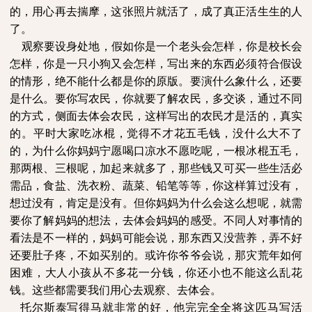
的，用心再去揣摩，这张照片就活了，成了真正活生生的人
了。
观察要设身处地，假如你是一个老头会怎样，你是校长会
怎样，你是一只小狗又会怎样，写出来的东西必须符合假设
的情形，绝不能什么都是你的原版。要演什么象什么，还要
是什么。要你写农民，你就要了解农民，多交谈，通过不同
的方式，侧面去体会农民，这样写出的农民才是活的，真实
的。平时大家吃冰棍，觉得不才花五毛钱，没什么大不了
的，为什么你妈妈宁愿喝口凉水不愿吃呢，一根冰棍五毛，
那两根、三根呢，加起来就多了，那些钱又可买一些生活必
需品，食盐、洗衣粉、蔬菜、铅笔等等，你这样算过没有，
想过没有，肯定是没有。但你妈妈为什么会这么想呢，就需
要你了解妈妈的想法，去体会妈妈的感受。不同人对事情的
看法是不一样的，妈妈可能会说，那东西又没营养，弄不好
还要肚子疼，不如买别的。或许你爷爷会说，那灾荒年如何
困难，大人小孩从不多花一分钱，你还小也不能这么乱花
钱。这些都需要我们用心去观察、去体会。
托尔斯泰写得马就非常的好，他完完全全将这匹马写活