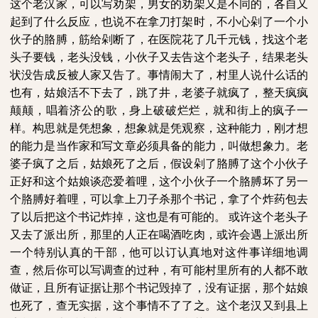
这个老汉家，可以写劝架，男女的劝架又是不同的，各自又
起到了什么反应，也说不在拿刀打架时，不小心剁了一个小
伙子的胳膊，筋给剁断了，在医院花了几千元钱，找这个老
头子要钱，老头没钱，小伙子又去告这个老头子，结果老头
状没告成反被人家又告了。事情闹大了，村里人说什么话的
也有，姑娘活不下去了，跳了井，老婆子就疯了，整天疯疯
颠颠，唱着济公的歌，身上破破烂烂，就和街上的疯子一
样。构思就是凭想象，想象就是凭观察，这种能力，刚才想
的能力是当作家和写文章必须具备的能力，叫做想象力。老
婆子疯了之后，姑娘死了之后，假设剁了胳膊了这个小伙子
正好和这个姑娘谈恋爱着哩，这个小伙子一个胳膊坏了另一
个胳膊好着哩，可以拿上刀子杀那个书记，拿了个炸药包去
了以后把这个书记炸掉，这也是有可能的。
或许这个老头子
又去了派出所，那里的人正在喝酒吃肉，或许会遇上派出所
一个特别认真的干部，他可以订认真地对这件事详细地调
查，然后你可以写调查的过种，有可能村里所有的人都不敢
做证，且所有证据让那个书记毁掉了，没有证据，那个姑娘
也死了，查无实据，这个事情不了了之。这个老汉又到县上