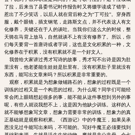
了拉，后来当了县委书记时作报告时又将缀学读成了错学，
惹出了不少笑话，以后人就在背后称之为
“
丁可拉
”
。穿身西
服，戴个眼镜，插支钢笔，走路斯文点，并不代表这人有文
化修养，关键还在于人的谈吐。当我你们这么大的时候，整
天骑在马背上放马，自然就谈不上有没有修养了。所以，你
们每天要背一首唐诗或者字词，这也是文化积累的一种，文
化修养在于积累，没有积累就不是一个好文人。
我曾给大家讲过秀才写诗的故事，秀才写不出诗是因为肚
里没有，他老婆能生娃娃是肚里有。没有积累肚子里就没有
东西，能写出文章来吗？所以积累是非常重要的。
观察，积累就是为想象做铺路石的，想象的过程既是一个
训练的过程又是一个构思的过程。为什么呢？同学们可能经
常会闭上眼睛想起很多的事，能不能从这件事想到另外的事
呢，有些人就说我想不上，这是因为他缺少训练。这样的人
就不能够想象写文章，想象力需要非常的训练，想象力的真
正基础就是观察和积累。《西游记》中的牛魔王，如果吴承
恩没见过牛能写出来吗，不可能的。写好牛魔王必须要找到
基础和来源。牛就是活生生的动物，魔就是非公非母，会七