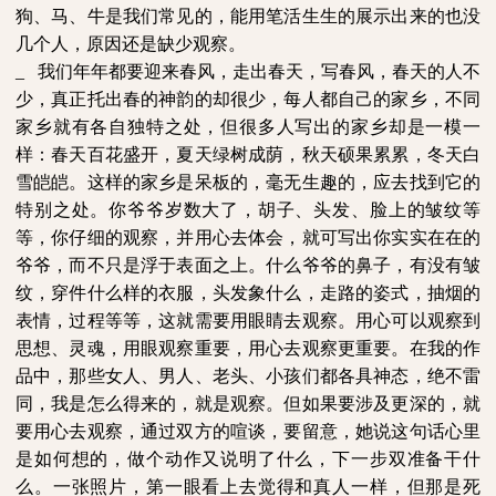
狗、马、牛是我们常见的，能用笔活生生的展示出来的也没
几个人，原因还是缺少观察。
_
我们年年都要迎来春风，走出春天，写春风，春天的人不
少，真正托出春的神韵的却很少，每人都自己的家乡，不同
家乡就有各自独特之处，但很多人写出的家乡却是一模一
样：春天百花盛开，夏天绿树成荫，秋天硕果累累，冬天白
雪皑皑。这样的家乡是呆板的，毫无生趣的，应去找到它的
特别之处。你爷爷岁数大了，胡子、头发、脸上的皱纹等
等，你仔细的观察，并用心去体会，就可写出你实实在在的
爷爷，而不只是浮于表面之上。什么爷爷的鼻子，有没有皱
纹，穿件什么样的衣服，头发象什么，走路的姿式，抽烟的
表情，过程等等，这就需要用眼睛去观察。用心可以观察到
思想、灵魂，用眼观察重要，用心去观察更重要。在我的作
品中，那些女人、男人、老头、小孩们都各具神态，绝不雷
同，我是怎么得来的，就是观察。但如果要涉及更深的，就
要用心去观察，通过双方的喧谈，要留意，她说这句话心里
是如何想的，做个动作又说明了什么，下一步双准备干什
么。一张照片，第一眼看上去觉得和真人一样，但那是死