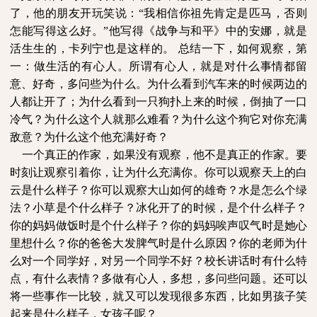
了，他的朋友开玩笑说：
“
我相信你祖先肯定是匹马，否则
怎能写得这么好。
”
他写得《战争与和平》中的安娜，就是
活生生的，卡列宁也是这样的。
总结一下，如何观察，第
一：做生活的有心人。所谓有心人，就是对什么事情都留
意、好奇，多问些为什么。为什么看到汽车来的时候两边的
人都让开了；为什么看到一只狗扑上来的时候，倒抽了一口
冷气？为什么这个人就那么难看？为什么这个狗它对你充满
敌意？为什么这个他充满好奇？
一个真正的作家，如果没有观察，他不是真正的作家。要
时刻让观察引着你，让为什么充满你。你可以观察天上的白
云是什么样子？你可以观察大山如何的雄奇？水是怎么个绿
法？小草是个什么样子？冰化开了的时候，是个什么样子？
你的妈妈做饭时是个什么样子？你的妈妈唉声叹气时是她心
里想什么？你的爸爸大发脾气时是什么原因？你的老师为什
么对一个同学好，对另一个同学不好？校长讲话时有什么特
点，有什么表情？多做有心人，多想，多问些问题。还可以
将一些事作一比较，就又可以发现很多东西，比如男孩子笑
起来是什么样子，女孩子呢？