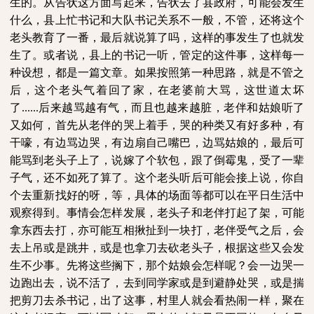
生的。从告状这方面写起来，告状去了县政府，可能会发生
什么，县上忙书记和大队书记关系不一般，不管，还将这个
老头教育了一番，最后就说算了吗，这样的事发生了也就发
生了。或者说，县上的书记一听，管定的这件事，这样每一
种设想，都是一篇文章。如果按照第一种思路，就是不管之
后，这个老头气着回了家，在老婆前大骂，这世道太坏
了
......
后来越骂越有气，而且也越来越脏，老伴和姑娘听了
又如何，首先从老伴的哭上着手，哭的种类又有好多种，有
干嚎，有边骂边哭，有边扇自己嘴巴，边骂姑娘的，最后可
能骂到老头子上了，说嫁了个软包，跟了倒霉鬼，受了一辈
子气，还不如死了算了。这个老头听后可能会接上说，你自
个去重新找好的呀，等，具体的场面等都可以在平日生活中
观察得到。事情会怎样发展，老头子和老伴打起了架，可能
拿东西去打，亦可能互相揪扯到一块打，老伴受气之后，会
去上吊或是跳井，或是也拿刀去砍老头子，根据这些又会发
生不少事。先将这些搁下，那个姑娘会怎样呢？会一边哭一
边跑出去，说不活了，去到同学家或是到避静处哭，或是揣
把剪刀去杀书记，出了这事，村里人就会看热闹一样，聚在