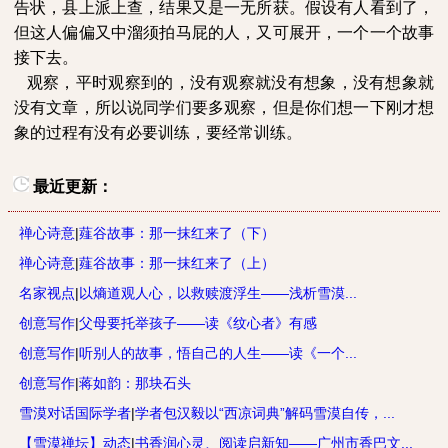
告状，县上派上查，结果又是一无所获。假设有人看到了，
但这人偏偏又中溜须拍马屁的人，又可展开，一个一个故事
接下去。
观察，平时观察到的，没有观察就没有想象，没有想象就
没有文章，所以说同学们要多观察，但是你们想一下刚才想
象的过程有没有必要训练，要经常训练。
最近更新：
禅心诗意
|
薤谷故事：那一抹红来了（下）
禅心诗意
|
薤谷故事：那一抹红来了（上）
名家视点
|
以熵道观人心，以救赎渡浮生——浅析雪漠...
创意写作
|
父母要托举孩子——读《纹心者》有感
创意写作
|
听别人的故事，悟自己的人生——读《一个...
创意写作
|
蒋如韵：那块石头
雪漠对话国际学者
|
学者包汉毅以“西凉词典”解码雪漠自传，...
【雪漠禅坛】动态
|
书香润心灵、阅读启新知——广州市香巴文...