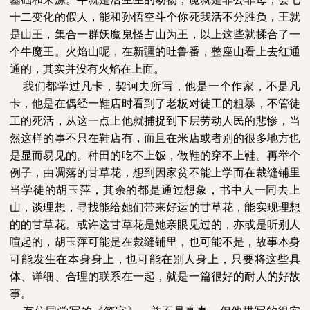
十二变化的假人，能和孙悟空斗个你死我活不分胜负，王就
是山王，集合一群妖魔鬼怪占山为王，以上这些就揉合了一
个牛魔王。火焰山呢，在新疆的吐鲁番，整座山看上去红通
通的，其实并没有火焰在上面。
我们都学过凡卡，契诃夫所写，他是一个作家，不是凡
卡，他是在偶经一鞋店时看到了老板对徒工的粗暴，不管徒
工的死活，从这一点上他就捕捉到下层劳动人民的悲惨，当
然这样的事不只在鞋店有，而且在米店或者别的很多地方也
是显而易见的。种田的吃不上饭，做鞋的穿不上鞋。再举个
例子，由凋落的甘草花，想到因家贫不能上学而在裁缝铺里
当学徒的胡玉萍，其余的都是通过想象，书中人一同去上
山，谈理想，寻找能给她们带来好运的甘草花，能实现理想
的的甘草花。或许这甘草花是她亲眼见过的，亦或是听别人
喧起的，胡玉萍可能是在裁缝铺里，也可能不是，故事本身
可能发生在本身身上，也可能在别人身上，只要将这些具
体、详细、合理的联系在一起，就是一篇很好的耐人的好故
事。