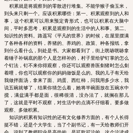
积累就是将观察到的零散进行堆集。不能学猴子偷玉米，
到头来只剩一个。应该积累哪些：第一、积累观察到的人和
事，这个积累可以用来预定青形式，也可以积累在大脑中
间，平时多思考，积累是观察到的生活中的人和事。第二、
知识性的资料。路遥写《平凡的世界》的时候，在屋里摆满
了各种各样的资料，养猪的、养鸡的、政策、种各报纸，拿
到什么看什么，到处是书。大家都看到了，街上咣哧咣哧拿
着锤子补锅底的那个人是怎样补的，村子里给驴钉掌的怎么
个钉法，钉不来你得观察，你还可以观察兽医劁猪时怎么劁
着哩，你也可以观察你的妈妈做饭是么的。我的儿子有天给
我做拌面汤，拿来了面、鸡蛋、西红柿，问我用多少水，我
说五碗就够了，结果你猜怎么着，她将半碗面放在五碗水中
搅，满盆满手都是面，很稀很清，没办法了，就搁在那儿
了，这就是平时不观察，对生活中的点滴不仔细看。要多做
观察、多做积累。
知识的积累有知识性的还有文化修养方面的，有个人长得
挺不错，还是个大学生，当了个副书记，有一天给教师们开
会，说到了教师职业是高尚的，是可歌可泣的，这个泣读成