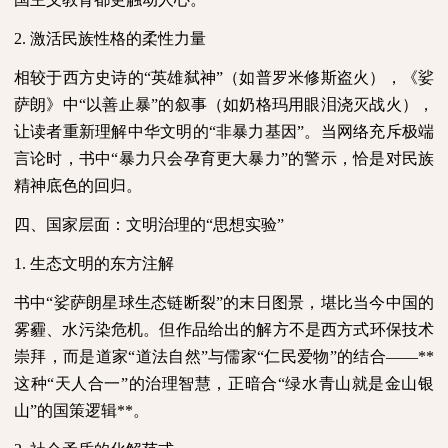
2.
激活民族性格的柔性力量
相较于西方史诗的“英雄弑神”（如普罗米修斯盗火），《娑
萨朗》中“以善止暴”的叙事（如奶格玛用眼泪浇灭战火），
让读者重新理解中华文明的“非暴力基因”。当网络充斥极端
言论时，书中“暴力只会孕育更大暴力”的警示，恰是对民族
精神底色的回归。
四、国家层面：文明治理的“思想实验”
1.
生态文明的东方注解
书中“娑萨朗星球生态链断裂”的末日图景，堪比当今中国的
雾霾、水污染危机。但作品给出的解方不是西方式环保技术
崇拜，而是道家“道法自然”与儒家“仁民爱物”的结合——
**
这种“天人合一”的治理智慧，正暗合“绿水青山就是金山银
山”的国策逻辑
**
。