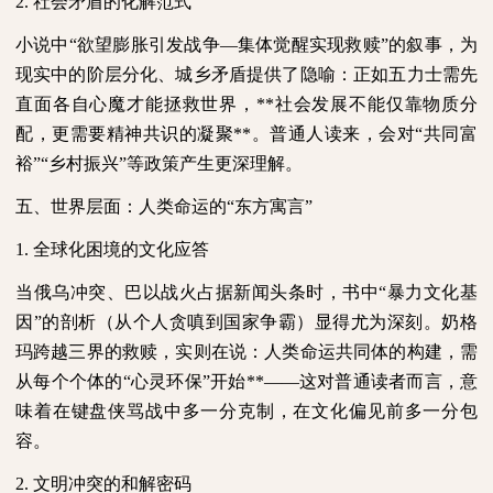
2.
社会矛盾的化解范式
小说中“欲望膨胀引发战争—集体觉醒实现救赎”的叙事，为
现实中的阶层分化、城乡矛盾提供了隐喻：正如五力士需先
直面各自心魔才能拯救世界，
**
社会发展不能仅靠物质分
配，更需要精神共识的凝聚
**
。普通人读来，会对“共同富
裕”“乡村振兴”等政策产生更深理解。
五、世界层面：人类命运的“东方寓言”
1.
全球化困境的文化应答
当俄乌冲突、巴以战火占据新闻头条时，书中“暴力文化基
因”的剖析（从个人贪嗔到国家争霸）显得尤为深刻。奶格
玛跨越三界的救赎，实则在说：人类命运共同体的构建，需
从每个个体的“心灵环保”开始
**
——这对普通读者而言，意
味着在键盘侠骂战中多一分克制，在文化偏见前多一分包
容。
2.
文明冲突的和解密码