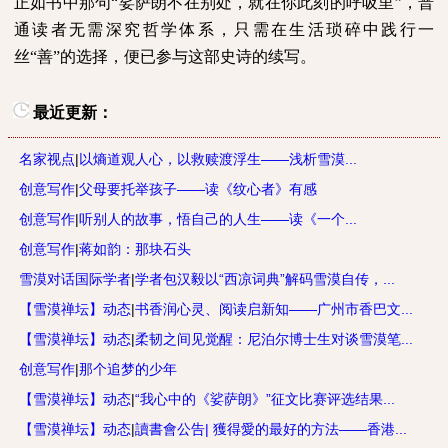
正如书中那句“娑萨朗不在别处，就在你此刻的呼吸里”，普
通读者无需深究哲学体系，只需在生活琐碎中践行一
丝“善”的选择，便已参与这部史诗的续写。
最近更新：
名家视点
|
以熵道观人心，以救赎渡浮生——浅析雪漠...
创意写作
|
父母要托举孩子——读《纹心者》有感
创意写作
|
听别人的故事，悟自己的人生——读《一个...
创意写作
|
蒋如韵：那块石头
雪漠对话国际学者
|
学者包汉毅以“西凉词典”解码雪漠自传，...
【雪漠禅坛】动态
|
书香润心灵、阅读启新知——广州市香巴文...
【雪漠禅坛】动态
|
柔韧之间见觉醒：尼泊尔博士生对谈雪漠笔...
创意写作
|
那个追梦的少年
【雪漠禅坛】动态
|
“我心中的《娑萨朗》”征文比赛评选结果...
【雪漠禅坛】动态
|
讀書會公告| 獲得愛的最好的方法——香港...