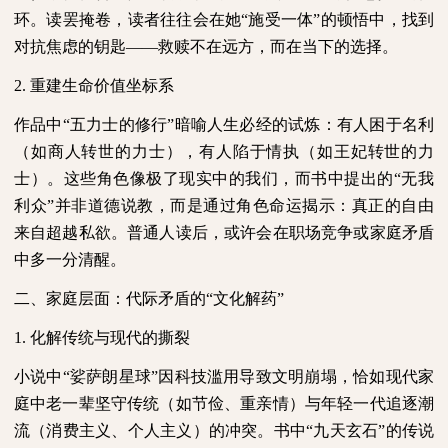
环。读罢掩卷，读者往往会在她“施受一体”的顿悟中，找到
对抗焦虑的钥匙——救赎不在远方，而在当下的选择。
2.
重建生命价值坐标系
作品中“五力士的修行”暗喻人生必经的试炼：有人困于名利
（如商人转世的力士），有人陷于情执（如王妃转世的力
士）。这些角色像极了现实中的我们，而书中提出的“无我
利众”并非道德说教，而是通过角色命运揭示：真正的自由
来自超越私欲。普通人读后，或许会在职场竞争或家庭矛盾
中多一分清醒。
二、家庭层面：代际矛盾的“文化解药”
1.
化解传统与现代的撕裂
小说中“娑萨朗星球”因科技滥用导致文明崩塌，恰如现代家
庭中老一辈坚守传统（如节俭、重亲情）与年轻一代追逐潮
流（消费主义、个人主义）的冲突。书中“九天玄石”的传说