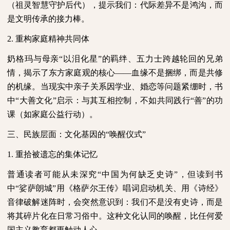
（祖灵智慧守护后代），提示我们：代际差异不是鸿沟，而
是文明传承的接力棒。
2.
重构家庭精神共同体
奶格玛与母亲“以泪化星”的羁绊、五力士跨越轮回的兄弟
情，揭示了东方家庭观的核心——血缘不是捆绑，而是共修
的机缘。当现实中亲子关系因学业、婚恋等问题紧绷时，书
中“大善文化”启示：与其互相控制，不如共同践行“善”的功
课（如家庭公益行动）。
三、民族层面：文化基因的“唤醒仪式”
1.
重拾被遗忘的集体记忆
普通读者可能从未深究“中国为何缺乏史诗”，但读到书
中“娑萨朗城”用《格萨尔王传》唱词启动机关、用《诗经》
音律破解迷阵时，会突然意识到：我们不是没有史诗，而是
将其碎片化在日常习俗中。这种文化认同的唤醒，比任何爱
国主义教育都更触动人心。