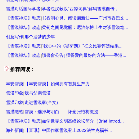
雪漠对话国际学者
|
学者包汉毅以“西凉词典”解码雪漠自传，...
【雪漠禅坛】动态
|
书香润心灵、阅读启新知——广州市香巴文...
【雪漠禅坛】动态
|
柔韧之间见觉醒：尼泊尔博士生对谈雪漠笔...
创意写作
|
那个追梦的少年
【雪漠禅坛】动态
|
“我心中的《娑萨朗》”征文比赛评选结果...
【雪漠禅坛】动态
|
讀書會公告| 獲得愛的最好的方法——香港...
推荐阅读：
早安雪漠
|
【早安雪漠】如何拥有智慧生产力
雪漠印象
|
我与父亲雪漠
雪漠印象
|
走进雪漠家(全文)
雪漠随笔
|
雪漠：选择与明白——怀念张艳梅教授
【雪漠禅坛】动态
|
如学世界文明高峰论坛简介（Brief Introd...
海外新闻
|
【喜讯】中国作家雪漠登上2022法兰克福书...