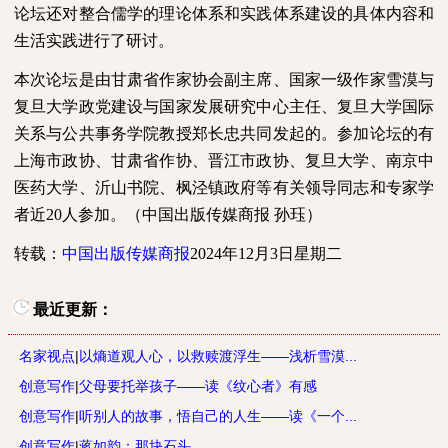
论坛还对整合儒学的理论体系和实践体系建设的具体内容和
生活实践进行了研讨。
本次论坛是由甘肃省作家协会副主席、国家一级作家雪漠与
复旦大学政党建设与国家发展研究中心主任、复旦大学国际
关系与公共事务学院教授郑长忠共同发起的。参加论坛的有
上海市政协、甘肃省作协、晋江市政协、复旦大学、南京中
医药大学、沂山书院、枫泾镇政府等有关领导同志和专家学
者近
20
人参加。（中国出版传媒商报
孙珏）
转载：
中国出版传媒商报
2024
年
12
月
3
日星期二
最近更新：
名家视点
|
以熵道观人心，以救赎渡浮生——浅析雪漠...
创意写作
|
父母要托举孩子——读《纹心者》有感
创意写作
|
听别人的故事，悟自己的人生——读《一个...
创意写作
|
蒋如韵：那块石头