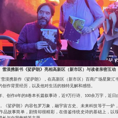
雪漠携新书《娑萨朗》亮相高新区（新市区）与读者亲密互动
家雪漠携新作《娑萨朗》，在高新区（新市区）百商广场星聚汇
的创作背景经历，以及他对生活的独特见解和感悟。
年、创作
年的
卷本长篇叙事诗，近
万行诗、
余万字，近日
6
8
9
100
《娑萨朗》内容包罗万象，融宇宙古史、未来科技等于一炉，
作品故事简单，剧情却很精彩，在借鉴传统史诗的基础上，以
成长与自我救赎等主题。