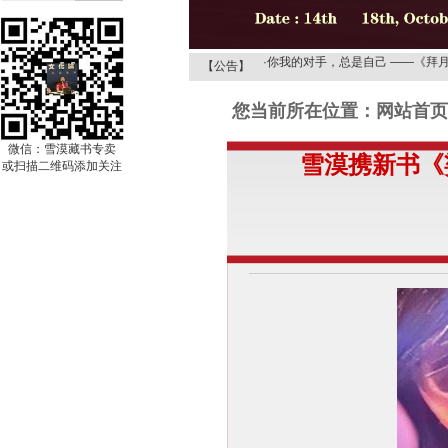
·
雪漠文化网 智慧更清凉！
·
你我的对手，总是自己 ——《拜
【公告】
·
《拜月的狐儿——雪漠的情诗或道
您当前所在位置：网站首页 
·
在诗歌的季节走进“春天”——《拜
·
从阅读文学经典来品味《解读雪漠
微信：雪漠藏书专卖
雪漠携新书《
·
《野狐岭》探秘之——给梦想一次
或扫描二维码添加关注
·
《野狐岭》探秘之——骆驼的启示
·
《野狐岭》探秘之——解读木鱼爸
·
雪漠文化网 智慧更清凉！
·
你我的对手，总是自己 ——《拜
·
《拜月的狐儿——雪漠的情诗或道
·
在诗歌的季节走进“春天”——《拜
·
从阅读文学经典来品味《解读雪漠
·
《野狐岭》探秘之——给梦想一次
·
《野狐岭》探秘之——骆驼的启示
·
《野狐岭》探秘之——解读木鱼爸