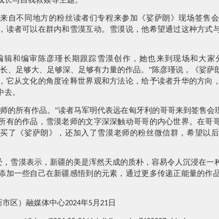
自不同地方的粉丝读者们专程来参加《娑萨朗》现场签售会
，读者可以在群内和雪漠互动。雪漠说，他希望通过这种方式
和编审陈彦瑾长期跟踪雪漠创作，她也来到现场和大家
够长、足够大、足够深、足够有力量的作品。”陈彦瑾说，《娑萨
，它从文化的角度诠释世界观和方法论，给予读者升华的方向
中去。
的所有作品。”读者马军明代表远在匈牙利的哥哥来到签售会
所有的作品，雪漠老师的文字深深触动哥哥的内心世界。在哥
购买了《娑萨朗》，还加入了雪漠老师的粉丝微信群，希望以后
受，雪漠表示，新疆的美是浑然天成的质朴，容易令人沉浸在一
添加一些自己在新疆感悟到的元素，通过更多传递正能量的作
新市区）融媒体中心
年
月
日
2024
5
21