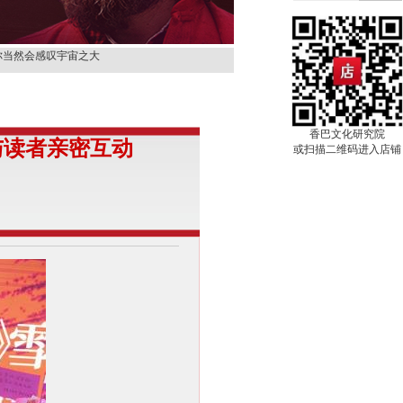
那就是天堂
你当然会感叹宇宙之大
你才具有观音的品德。
别人，先从改变自己开
你来，对我进行着一种
香巴文化研究院
与读者亲密互动
上等的容器。
或扫描二维码进入店铺
很快就会过去。
它
那就是天堂
你当然会感叹宇宙之大
你才具有观音的品德。
别人，先从改变自己开
你来，对我进行着一种
上等的容器。
很快就会过去。
它