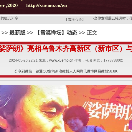
·
你眼里的世界是天堂，
月的狐儿》享
·
当你发现黑云掩月时，
【雪漠心语】
歌》，读诗
·
当你的心成为观音时，
>>
最新版
>>
【雪漠禅坛】动态
>> 正文
月的狐儿
·
【雪漠心语】要想改变
》——广州
·
【雪漠心语】上天派了
娑萨朗》亮相乌鲁木齐高新区（新市区）
选择的机会
·
领受狮子乳的，必须是
·
一切欲望都像梦一样，
2024-05-26 22:21 来源：
www.xuemo.cn
作者：马瑞 浏览：
17787880
次
忧伤的眼神
·
你舍不得用念头去打扰
·
你眼里的世界是天堂，
分享到
微信
一键通
QQ空间
新浪微博
人人网
腾讯微博
网易微博
58.8K
月的狐儿》享
·
当你发现黑云掩月时，
歌》，读诗
·
当你的心成为观音时，
月的狐儿
·
【雪漠心语】要想改变
》——广州
·
【雪漠心语】上天派了
选择的机会
·
领受狮子乳的，必须是
·
一切欲望都像梦一样，
忧伤的眼神
·
你舍不得用念头去打扰