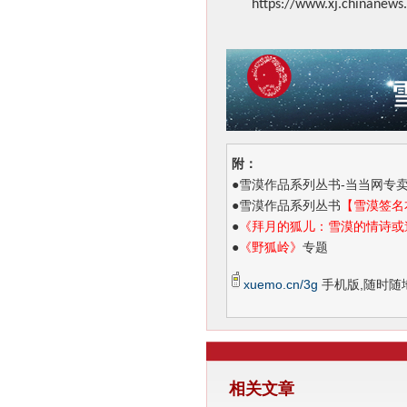
https://www.xj.chinanews
附：
●
雪漠作品系列丛书-当当网专
●
雪漠作品系列丛书
【雪漠签名
●
《拜月的狐儿：雪漠的情诗或
●
《野狐岭》
专题
xuemo.cn/3g
手机版,随时随
相关文章