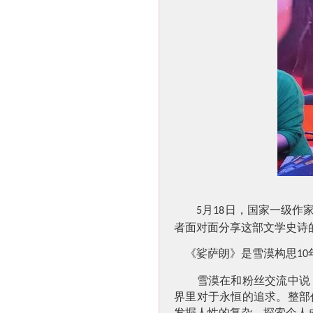
月
日，国家一级作
5
18
者面对面分享这部文学史诗
《娑萨朗》是雪漠构思
10
雪漠在和粉丝交流中说，
界里对于永恒的追求。整部
发掘人性的复杂，探索个人