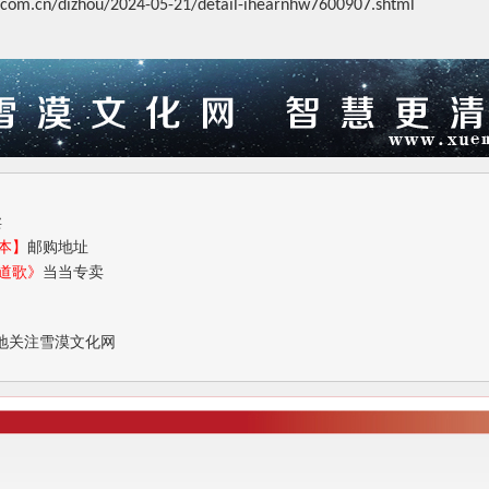
.com.cn/dizhou/2024-05-21/detail-ihearnhw7600907.shtml
卖
本】
邮购地址
道歌》
当当专卖
地关注雪漠文化网