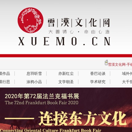
雪漠文化网-
漠作品
息羽听雪
亦新红尘
香巴论谈
域外
漠行思
涂鸦小品
文学朝圣
学术研究
大千