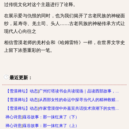
过传统文化对这个主题进行了诠释。
在展示爱与仇恨的同时，也为我们揭开了古老民族的神秘面
纱，延寿寺、羌土司、头人……古老民族的神秘传承方式让
现代人心向往之
相信雪漠老师的羌村会和《哈姆雷特》一样，在世界文学史
上留下浓墨重彩的一笔。
最近更新：
【雪漠禅坛】动态
|
广州灯塔读书会共读现场｜品读西部故事，...
【雪漠禅坛】动态
|
从西部女性的命运中探寻当代人的精神救赎...
【雪漠禅坛】动态
|
作家雪漠偕中外嘉宾共话技术浪潮下的女性...
禅心诗意
|
薤谷故事：那一抹红来了（下）
禅心诗意
|
薤谷故事：那一抹红来了（上）