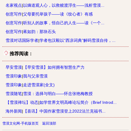
名家视点
|
以熵道观人心，以救赎渡浮生——浅析雪漠...
创意写作
|
父母要托举孩子——读《纹心者》有感
创意写作
|
听别人的故事，悟自己的人生——读《一个...
创意写作
|
蒋如韵：那块石头
雪漠对话国际学者
|
学者包汉毅以“西凉词典”解码雪漠自传，...
推荐阅读：
早安雪漠
|
【早安雪漠】如何拥有智慧生产力
雪漠印象
|
我与父亲雪漠
雪漠印象
|
走进雪漠家(全文)
雪漠随笔
|
雪漠：选择与明白——怀念张艳梅教授
【雪漠禅坛】动态
|
如学世界文明高峰论坛简介（Brief Introd...
海外新闻
|
【喜讯】中国作家雪漠登上2022法兰克福书...
雪漠文化网-手机版首页
返回顶部