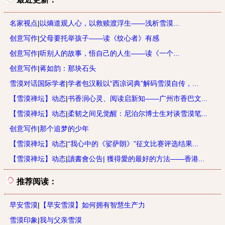
名家视点
|
以熵道观人心，以救赎渡浮生——浅析雪漠...
创意写作
|
父母要托举孩子——读《纹心者》有感
创意写作
|
听别人的故事，悟自己的人生——读《一个...
创意写作
|
蒋如韵：那块石头
雪漠对话国际学者
|
学者包汉毅以“西凉词典”解码雪漠自传，...
【雪漠禅坛】动态
|
书香润心灵、阅读启新知——广州市香巴文...
【雪漠禅坛】动态
|
柔韧之间见觉醒：尼泊尔博士生对谈雪漠笔...
创意写作
|
那个追梦的少年
【雪漠禅坛】动态
|
“我心中的《娑萨朗》”征文比赛评选结果...
【雪漠禅坛】动态
|
讀書會公告| 獲得愛的最好的方法——香港...
推荐阅读：
早安雪漠
|
【早安雪漠】如何拥有智慧生产力
雪漠印象
|
我与父亲雪漠