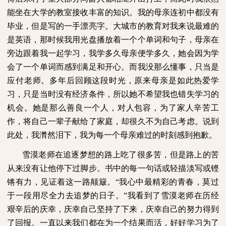
能坐在大学的教室接收丰富的知识。我的母亲连初中都没有
毕业，但是写的一手漂亮字。大城市的教育对我来说最难的
是英语，那时候我用光盘播放着一个个单词和句子，母亲在
旁边跟着我一起学习，我学多久母亲便学多久，她会因为学
会了一个单词而感到满足和开心。而我没那么懂事，只当是
应付老师。多年后回顾这段时光，原来母亲是如此热爱学
习，只是当时没有经济条件，所以她不希望我也错失学习的
机会。她是那么善良一个人，对人包容，为了家人辛苦工
作，将自己一辈子献给了家庭，却很久不为自己考虑。说到
此处，我潸然泪下，我为每一个母亲难过的时刻感到抱歉。
雪漠老师在追逐梦想的路上吃了很多苦，但是路上的苦
从来没有让他停下过脚步。书中的每一句话或轻描淡写或铿
锵有力，见证着这一路颠簸。“我心中最精彩的青春，莫过
于一段用尽全力去追梦的日子。”我看到了雪漠老师在历经
艰辛后的庆幸，庆幸自己坚持了下来，庆幸自己的努力得到
了回报。一直以来我们都在为一个结果而活，好好学习为了