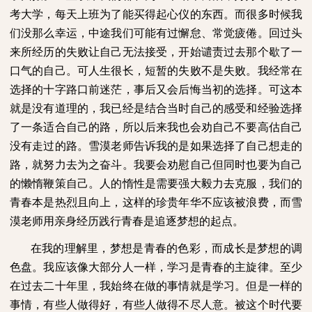
考大学，每天上班为了能买得起心仪的东西。而很多时候我
们没那么幸运，中途我们可能有过懈怠、常觉疲倦。回过头
来所经历的失败让自己无法接受，开始谴责过去那个歇了一
口气的自己。可人生很长，短暂的失败不是失败。我经常在
选择的十字路口前迷茫，事后又会后悔当初的选择。可这本
就是没有道理的，我已经是结合当时自己的感受和经验选择
了一条适合自己的路，所以后来我也会劝自己不要高估自己
没有走过的路。雪漠老师告诉我的是如果选择了自己想走的
路，就努力去为之奋斗。我要会劝慰自己但同时也要为自己
的懒惰鞭策自己。人的惰性是需要强大毅力去克服，我们的
青春本是热烈且向上，这样的珍贵年华不应该被浪费，而雪
漠老师用亲身经历践行青春是追逐梦想的起点。
在我的理解里，梦想是青春的色彩，而成长是梦想的调
色盘。我应该像大部分人一样，学习是青春的主旋律。至少
在过去二十年里，我始终在做的事情就是学习。但是一样的
事情，有些人做得好，有些人做得不尽人意。被这个时代要