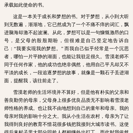
承载如此使命的书。
这是一本关于成长和梦想的书。对于梦想，从小到大听
到无数遍，渐渐地，它已然成为了一个不痛不痒的词汇，飘
进脑海却激不起波澜。从此，梦想可以是一句慷慨激昂的口
号，是父母的殷殷期盼，但很难是自己坚定地告诉自
己：“我要实现我的梦想。”
而我自己似乎经常是一个沉思
者，哪怕一片平静的湖面，也能让我驻足很久。雪漠老师不
同于任何作家，他的成功也绝非偶然，他用自己平凡却又不
平淡的成长，一段追逐梦想的故事，就像是一颗石子丢进湖
面，提醒我，该往前走了。
雪漠老师的生活环境并不算好，但是他有朴实的父亲和
善良勤劳的母亲，父母身上很多优良品质无不影响着雪漠老
师性格的养成。也让我不由地想到自己的童年和母亲。我的
母亲对我的影响十分之大。我从小生活在农村，母亲为了让
我得到良好的教育不惜花很多钱把我接到大城市读书。这使
得后来村子里大部分同龄人都相继外出打工，而此时我依然