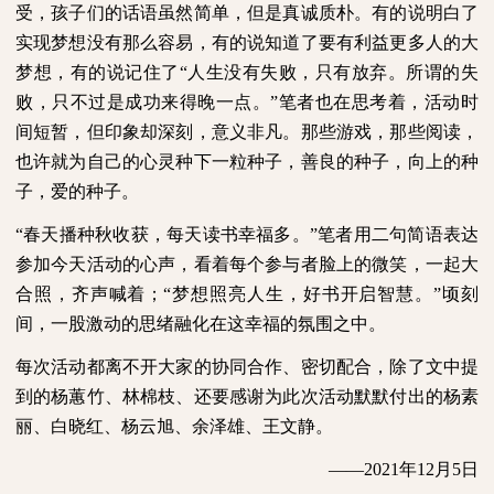
受，孩子们的话语虽然简单，但是真诚质朴。有的说明白了
实现梦想没有那么容易，有的说知道了要有利益更多人的大
梦想，有的说记住了“人生没有失败，只有放弃。所谓的失
败，只不过是成功来得晚一点。”笔者也在思考着，活动时
间短暂，但印象却深刻，意义非凡。那些游戏，那些阅读，
也许就为自己的心灵种下一粒种子，善良的种子，向上的种
子，爱的种子。
“春天播种秋收获，每天读书幸福多。”笔者用二句简语表达
参加今天活动的心声，看着每个参与者脸上的微笑，一起大
合照，齐声喊着；“梦想照亮人生，好书开启智慧。”顷刻
间，一股激动的思绪融化在这幸福的氛围之中。
每次活动都离不开大家的协同合作、密切配合，除了文中提
到的杨蕙竹、林棉枝、还要感谢为此次活动默默付出的杨素
丽、白晓红、杨云旭、余泽雄、王文静。
——
2021
年
12
月
5
日