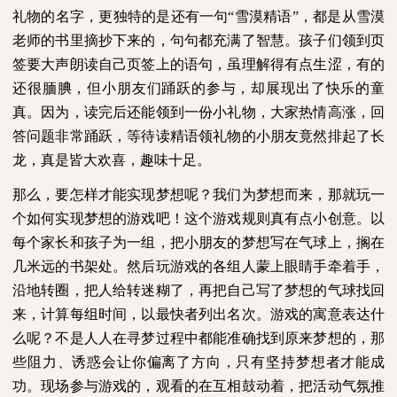
礼物的名字，更独特的是还有一句“雪漠精语”，都是从雪漠
老师的书里摘抄下来的，句句都充满了智慧。孩子们领到页
签要大声朗读自己页签上的语句，虽理解得有点生涩，有的
还很腼腆，但小朋友们踊跃的参与，却展现出了快乐的童
真。因为，读完后还能领到一份小礼物，大家热情高涨，回
答问题非常踊跃，等待读精语领礼物的小朋友竟然排起了长
龙，真是皆大欢喜，趣味十足。
那么，要怎样才能实现梦想呢？我们为梦想而来，那就玩一
个如何实现梦想的游戏吧！这个游戏规则真有点小创意。以
每个家长和孩子为一组，把小朋友的梦想写在气球上，搁在
几米远的书架处。然后玩游戏的各组人蒙上眼睛手牵着手，
沿地转圈，把人给转迷糊了，再把自己写了梦想的气球找回
来，计算每组时间，以最快者列出名次。游戏的寓意表达什
么呢？不是人人在寻梦过程中都能准确找到原来梦想的，那
些阻力、诱惑会让你偏离了方向，只有坚持梦想者才能成
功。现场参与游戏的，观看的在互相鼓动着，把活动气氛推