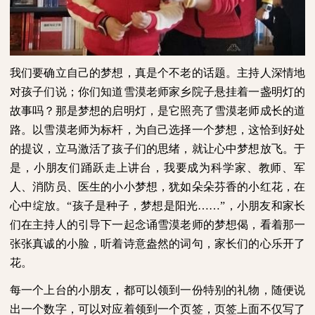
我们要确立自己的梦想，真是个不老的话题。主持人深情地
对孩子们说；你们知道雪漠老师家乡院子悬挂着一盏明灯的
故事吗？那是梦想的启明灯，是它照亮了雪漠老师成长的道
路。以雪漠老师为标杆，为自己选择一个梦想，这恰到好处
的提议，立马激活了孩子们的思绪，就让心中梦想放飞。于
是，小朋友们踊跃走上讲台，我要成为科学家、教师、军
人、消防员、医生的小小梦想，犹如朵朵芬香的小红花，在
心中绽放。“孩子是种子，梦想是阳光……”，小朋友和家长
们在主持人的引导下一起念诵雪漠老师的梦想偈，看着那一
张张真诚的小脸，听着诗意盎然的词句，家长们的心乐开了
花。
每一个上台的小朋友，都可以领到一份特别的礼物，随便说
出一个数字，可以对应着领到一个页签，页签上面不仅写了