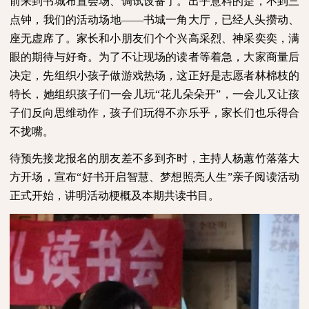
前来到书城布置会场、调试设备了。出乎意料的是，不到三
点钟，我们的活动场地——书城一角大厅，已经人头攒动、
座无虚席了。家长和小朋友们个个兴高采烈、神采奕奕，满
眼的期待与好奇。为了不让现场的读者等着急，大家商量后
决定，先组织小孩子做游戏热场，这正好是志愿者林棉枝的
特长，她组织孩子们一会儿玩“花儿朵朵开”，一会儿又让孩
子们反向思维动作，孩子们玩得不亦乐乎，家长们也乐得合
不拢嘴。
待预先接龙报名的朋友差不多到齐时，主持人杨蕙竹落落大
方开场，宣布“好书开启智慧、梦想照亮人生”亲子阅读活动
正式开始，讲明活动梗概及本期共读书目。