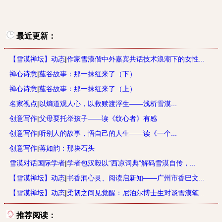
最近更新：
【雪漠禅坛】动态
|
作家雪漠偕中外嘉宾共话技术浪潮下的女性...
禅心诗意
|
薤谷故事：那一抹红来了（下）
禅心诗意
|
薤谷故事：那一抹红来了（上）
名家视点
|
以熵道观人心，以救赎渡浮生——浅析雪漠...
创意写作
|
父母要托举孩子——读《纹心者》有感
创意写作
|
听别人的故事，悟自己的人生——读《一个...
创意写作
|
蒋如韵：那块石头
雪漠对话国际学者
|
学者包汉毅以“西凉词典”解码雪漠自传，...
【雪漠禅坛】动态
|
书香润心灵、阅读启新知——广州市香巴文...
【雪漠禅坛】动态
|
柔韧之间见觉醒：尼泊尔博士生对谈雪漠笔...
推荐阅读：