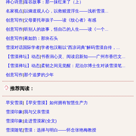
禅心诗意
|
薤谷故事：那一抹红来了（上）
名家视点
|
以熵道观人心，以救赎渡浮生——浅析雪漠...
创意写作
|
父母要托举孩子——读《纹心者》有感
创意写作
|
听别人的故事，悟自己的人生——读《一个...
创意写作
|
蒋如韵：那块石头
雪漠对话国际学者
|
学者包汉毅以“西凉词典”解码雪漠自传，...
【雪漠禅坛】动态
|
书香润心灵、阅读启新知——广州市香巴文...
【雪漠禅坛】动态
|
柔韧之间见觉醒：尼泊尔博士生对谈雪漠笔...
创意写作
|
那个追梦的少年
推荐阅读：
早安雪漠
|
【早安雪漠】如何拥有智慧生产力
雪漠印象
|
我与父亲雪漠
雪漠印象
|
走进雪漠家(全文)
雪漠随笔
|
雪漠：选择与明白——怀念张艳梅教授