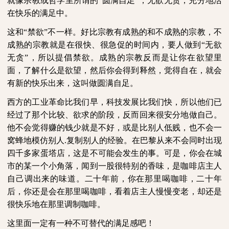
就像宗教或哲学里所谓的“圆满自足”，无欲无贪，充分地活
在快乐的满足中。
这和“禁欲”不一样。好比宗教有成熟的和不成熟的宗教，不
成熟的宗教就是在很快、很急促的时间内，要人做到“无欲
无贪”，所以提倡禁欲。成熟的宗教反而是让你在欲望里
面，了解什么是欲望，然后你会得到释然，觉得自在，就会
有新的快乐出来，这叫做圆满自足。
西方的工业革命比我们早，科技发展比我们快，所以他们已
经过了那个比较、欲求的阶段，反而回来很安分地做自己。
他不会觉得赚的钱少就是不好，或是比别人低贱，也不会一
窝蜂地模仿别人
.
复制别人的经验。在巴黎从来不会同时出现
四千多家蛋塔店，这是不可能会发生的事。可是，你会在城
市的某一个小角落，闻到一股很特别的香味，是咖啡店主人
自己调出来的味道。二十年前，你在那里喝咖啡，二十年
后，你还是会在那里喝咖啡，看着店主人慢慢变老，却还是
很快乐地在那里调制咖啡。
这里面一定有一种不可替代的满足感吧！