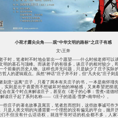
小荷才露尖尖角——观“中华文明的路标”之庄子有感
文
王奔
\
老子时，笔者时不时地会冒出一个愿望——什么时候老师可以
文明的基石与顶峰。而谈老子的有很多，谈庄子的相对较少，
一个前秦的历史人物。这样也并无问题，只是缺少了庄子实际
哲人的逻辑观点。虽然“神话”庄子并不好，但“凡夫化”庄子则
者刻意“远离”庄子，只看了两本有关庄子的书，一本是南怀瑾
》，实则是出于喜爱而不想破坏对他的神秘感，又来希望把彻底
定会在某个时点来解读庄子，甚至在《老子的心事：雪煮
道德
<
的解读庄子起了系列名称——《庄子的逍遥
雪梦
南华经
》。
-
<
>
一些庄子的著名故事及寓言，笔者忽而想到，这些故事诚可作
。只是人类文明的沟通需要一个理想的没有偏见的平台，抛开
我们不但没有什么话语权，就连平等对话的机会都不多，人家