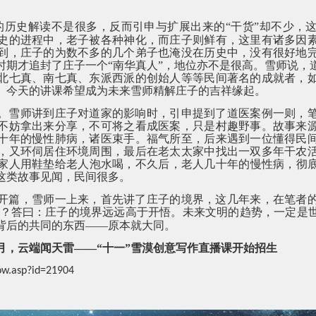
的历史解读不是很多，反而引申与扩展出来的“干货”却不少，
史的进程中，老子被各种神化，而庄子则鲜有，这里有诸多因
到，庄子的为数不多的几个弟子也淹没在历史中，没有很好地
时期才追封了庄子一个“南华真人”，地位亦不是很高。雪师说，
北七真、南七真、东派西派的创始人等等民间著名的成就者，
。今天的讲课希望成为未来雪师精解庄子的吉祥缘起。
。雪师讲到庄子对道家的影响时，引申提到了道医案例一则，
不妨拿出来分享，不可将之看成医案，只是村趣野事。故事来
十年的慢性肺病，诸医束手。福气所至，后来遇到一位懂得民
，又环伺居住环境周围，最后在老太太家中找出一双多年干农
家人用鞋垫给老人泡水喝，不久后，老人几十年的慢性病，彻
这类故事见闻，民间很多。
开篇，雪师一上来，首先讲了庄子的境界，这几年来，在笔者
？答曰：庄子的境界远远高于开悟。未来文明的趋势，一定是
背后的共同的东西——原本就大同。
月，云端闻天雷——“十一”雪漠创意写作直播课开始招生
ow.asp?id=21904