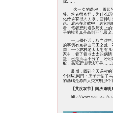
你……
这一次的课程，雪师
餮。笔者很奇怪，为什么历
化传承有很大关系，雪师讲
论。后来在道教中，唐玄宗
者，笔者想到道教历史上的
子的境界真是高到不可思议
一点题外话，权当佐料
的事例有点异曲同工之处，
闻：一位农村老太太患有几
家中，看了看老太太的病情
垫，已是油垢不分了，吩咐
般，毫无逻辑理法可寻……
最后，回到今天课程的
个回应
问曰：庄子开悟了吗
,
的基础是源自人类文明那个
【共度双节】国庆邀明
http://www.xuemo.cn/sh