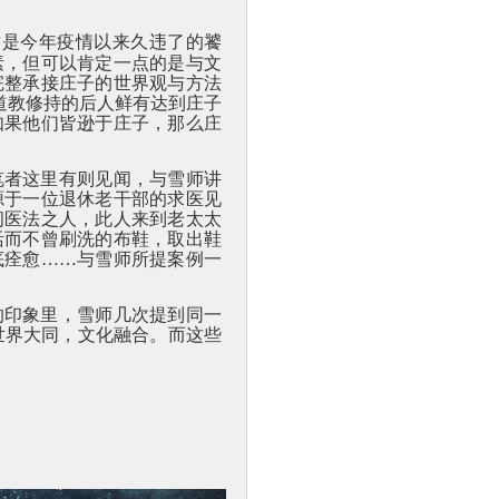
这是今年疫情以来久违了的饕
素，但可以肯定一点的是与文
完整承接庄子的世界观与方法
道教修持的后人鲜有达到庄子
如果他们皆逊于庄子，那么庄
笔者这里有则见闻，与雪师讲
源于一位退休老干部的求医见
间医法之人，此人来到老太太
活而不曾刷洗的布鞋，取出鞋
底痊愈……与雪师所提案例一
的印象里，雪师几次提到同一
世界大同，文化融合。而这些