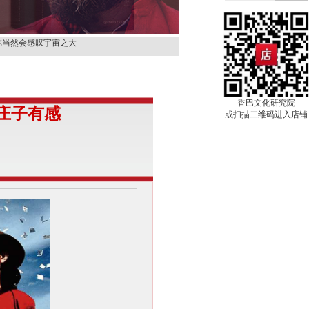
那就是天堂
你当然会感叹宇宙之大
你才具有观音的品德。
别人，先从改变自己开
你来，对我进行着一种
香巴文化研究院
庄子有感
上等的容器。
或扫描二维码进入店铺
很快就会过去。
它
那就是天堂
你当然会感叹宇宙之大
你才具有观音的品德。
别人，先从改变自己开
你来，对我进行着一种
上等的容器。
很快就会过去。
它