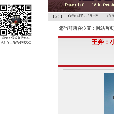
·
雪漠文化网 智慧更清凉！
·
你我的对手，总是自己 ——《拜
【公告】
·
《拜月的狐儿——雪漠的情诗或道
您当前所在位置：网站首页 
·
在诗歌的季节走进“春天”——《拜
·
从阅读文学经典来品味《解读雪漠
微信：雪漠藏书专卖
王奔：
·
《野狐岭》探秘之——给梦想一次
或扫描二维码添加关注
·
《野狐岭》探秘之——骆驼的启示
·
《野狐岭》探秘之——解读木鱼爸
·
雪漠文化网 智慧更清凉！
·
你我的对手，总是自己 ——《拜
·
《拜月的狐儿——雪漠的情诗或道
·
在诗歌的季节走进“春天”——《拜
·
从阅读文学经典来品味《解读雪漠
·
《野狐岭》探秘之——给梦想一次
·
《野狐岭》探秘之——骆驼的启示
·
《野狐岭》探秘之——解读木鱼爸