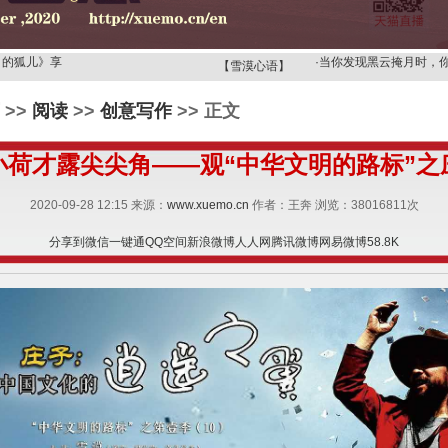
·
你眼里的世界是天堂，
月的狐儿》享
·
当你发现黑云掩月时，
【雪漠心语】
歌》，读诗
·
当你的心成为观音时，
>>
阅读
>>
创意写作
>> 正文
月的狐儿
·
【雪漠心语】要想改变
》——广州
·
【雪漠心语】上天派了
小荷才露尖尖角——观“中华文明的路标”之
选择的机会
·
领受狮子乳的，必须是
·
一切欲望都像梦一样，
2020-09-28 12:15 来源：
www.xuemo.cn
作者：王奔 浏览：
38016811
次
忧伤的眼神
·
你舍不得用念头去打扰
·
你眼里的世界是天堂，
分享到
微信
一键通
QQ空间
新浪微博
人人网
腾讯微博
网易微博
58.8K
月的狐儿》享
·
当你发现黑云掩月时，
歌》，读诗
·
当你的心成为观音时，
月的狐儿
·
【雪漠心语】要想改变
》——广州
·
【雪漠心语】上天派了
选择的机会
·
领受狮子乳的，必须是
·
一切欲望都像梦一样，
忧伤的眼神
·
你舍不得用念头去打扰