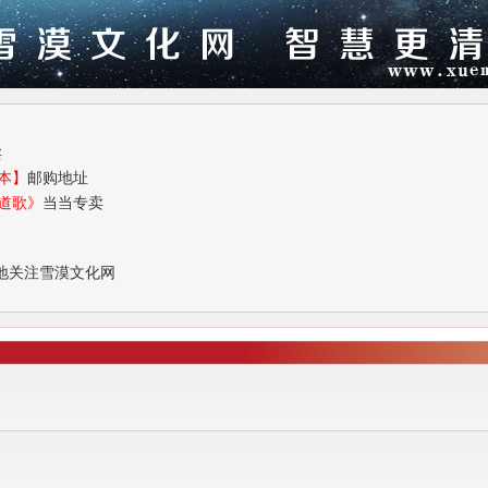
卖
本】
邮购地址
道歌》
当当专卖
地关注雪漠文化网