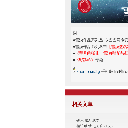
附：
●
雪漠作品系列丛书-当当网专
●
雪漠作品系列丛书
【雪漠签名
●
《拜月的狐儿：雪漠的情诗或
●
《野狐岭》
专题
xuemo.cn/3g
手机版,随时随
相关文章
·
识人 做人 成才
·
情谊•疫情（抗“疫”征文）