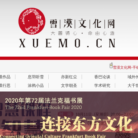
雪漠文化网-
漠作品
息羽听雪
亦新红尘
香巴论谈
域外
漠行思
涂鸦小品
文学朝圣
学术研究
大千