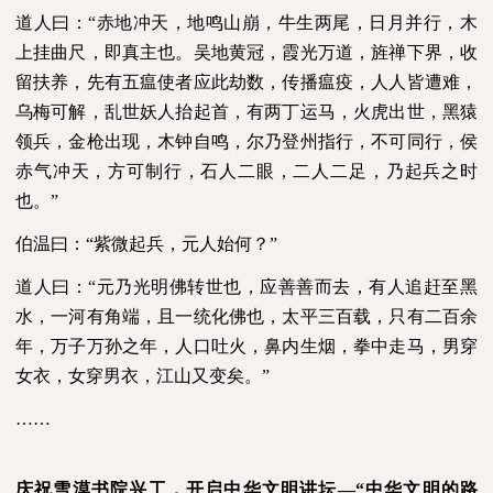
道人曰：“赤地冲天，地鸣山崩，牛生两尾，日月并行，木
上挂曲尺，即真主也。吴地黄冠，霞光万道，旌禅下界，收
留扶养，先有五瘟使者应此劫数，传播瘟疫，人人皆遭难，
乌梅可解，乱世妖人抬起首，有两丁运马，火虎出世，黑猿
领兵，金枪出现，木钟自鸣，尔乃登州指行，不可同行，侯
赤气冲天，方可制行，石人二眼，二人二足，乃起兵之时
也。”
伯温曰：“紫微起兵，元人始何？”
道人曰：“元乃光明佛转世也，应善善而去，有人追赶至黑
水，一河有角端，且一统化佛也，太平三百载，只有二百余
年，万子万孙之年，人口吐火，鼻内生烟，拳中走马，男穿
女衣，女穿男衣，江山又变矣。”
……
庆祝雪漠书院兴工，开启中华文明讲坛—“中华文明的路