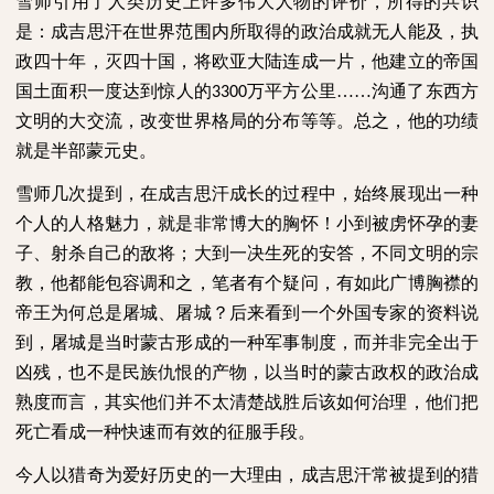
雪师引用了人类历史上许多伟大人物的评价，所得的共识
是：成吉思汗在世界范围内所取得的政治成就无人能及，执
政四十年，灭四十国，将欧亚大陆连成一片，他建立的帝国
国土面积一度达到惊人的
万平方公里……沟通了东西方
3300
文明的大交流，改变世界格局的分布等等。总之，他的功绩
就是半部蒙元史。
雪师几次提到，在成吉思汗成长的过程中，始终展现出一种
个人的人格魅力，就是非常博大的胸怀！小到被虏怀孕的妻
子、射杀自己的敌将；大到一决生死的安答，不同文明的宗
教，他都能包容调和之，笔者有个疑问，有如此广博胸襟的
帝王为何总是屠城、屠城？后来看到一个外国专家的资料说
到，屠城是当时蒙古形成的一种军事制度，而并非完全出于
凶残，也不是民族仇恨的产物，以当时的蒙古政权的政治成
熟度而言，其实他们并不太清楚战胜后该如何治理，他们把
死亡看成一种快速而有效的征服手段。
今人以猎奇为爱好历史的一大理由，成吉思汗常被提到的猎