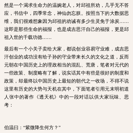
然是一个渴求生命力的温婉老人，对邱祖所劝，几乎无不答
应，书信中，四季常念，神仙勿忘朕。按照当下的大数据思
维，我们很难想象因为邱祖的劝诫有多少生灵免于涂炭……
这即是那些生命的福报，也是成吉思汗自己的福报，更是邱
祖入世的千载功德……
最后有一个小关子卖给大家，都说创业容易守业难，成吉思
汗创业的成功没有给子孙的守业带来长久的文化之道，反而
元朝在中国历史上的理政相当的混乱、荒唐，笔者对元代的
一些政策、制度略有了解，说实话其中有些是很好的制度和
政策，却最终以中国历史上最短的朝代之一收场，不得不说
这里有历史的大势与天机在其中，下面笔者引用元末明初道
人张中的著作《透天机》中的一段对话以供大家玩味、思
考：
伯温曰：“紫微降生何方？”