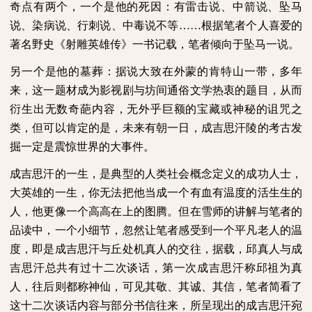
奇点有两个，一个是他的死因：有雷击说、中箭说、坠马
说、染病说、行刺说、中毒说不等……根据笔者个人喜爱的
著名野史《射雕英雄传》一书记载，笔者倾向于坠马一说。
另一个是他的墓葬：据说大致在外蒙的肯特山一带，多年
来，这一题材成为影视剧与坊间通俗文学热衷的题目，从而
衍生出无数奇葩内容，无外乎巨额的宝藏或神秘的诅咒之
类，但可以肯定的是，未来有朝一日，成吉思汗陵的考古发
掘一定是震惊世界的大事件。
成吉思汗的一生，是典型的人类社会概念定义的成功人士，
大英雄的一生，你无法把他当成一个有血有温度的活生生的
人，他更像一个高高在上的图腾。但在雪师的讲解与笔者的
品读中，一个小细节，忽然让笔者感受到一个平凡老人的温
度，即是成吉思汗与丘处机真人的交往，据载，邱真人与成
吉思汗总共有过十二次谈话，第一次成吉思汗称邱祖为真
人，往后则都称神仙，可见其敬、其诚、其信，笔者简看了
这十二次谈话内容与部分书信往来，所呈现出的成吉思汗宛