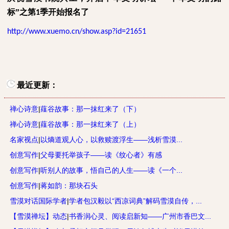
标”之第
季开始报名了
1
http://www.xuemo.cn/show.asp?id=21651
最近更新：
禅心诗意
|
薤谷故事：那一抹红来了（下）
禅心诗意
|
薤谷故事：那一抹红来了（上）
名家视点
|
以熵道观人心，以救赎渡浮生——浅析雪漠...
创意写作
|
父母要托举孩子——读《纹心者》有感
创意写作
|
听别人的故事，悟自己的人生——读《一个...
创意写作
|
蒋如韵：那块石头
雪漠对话国际学者
|
学者包汉毅以“西凉词典”解码雪漠自传，...
【雪漠禅坛】动态
|
书香润心灵、阅读启新知——广州市香巴文...