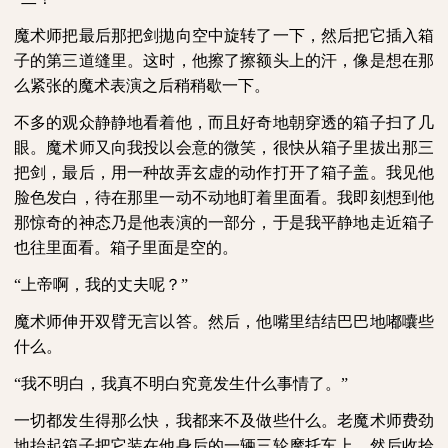
魔术师把最后那把剑拋向空中旋转了一下，然后把它插入箱
子的第三道缝里。这时，他擦了擦额头上的汗，像是想在那
么紧张的魔术表演之后稍稍歇一下。
不多的观众静静地看着他，而且好奇地朝穿透的箱子扫了几
眼。魔术师又向我投以会意的微笑，很快从箱子里拔出那三
把剑，最后，用一种故弄玄虚的动作打开了箱子盖。我见他
脸色发白，待在那里一动不动地盯着里面看。我即刻想到他
那惊奇的神态乃是他表演的一部分，于是我平静地走近箱子
也往里面看。箱子里面是空的。
“上帝啊，我的丈夫呢？”
魔术师伸开双臂无言以答。然后，他嘴里结结巴巴地嘟囔些
什么。
“我不明白，我真不明白究竟发生什么事情了。”
一切都发生得那么快，我都来不及做些什么。老魔术师费劲
地抬起箱子把它装在他身后的一辆三轮摩托车上，然后收拾