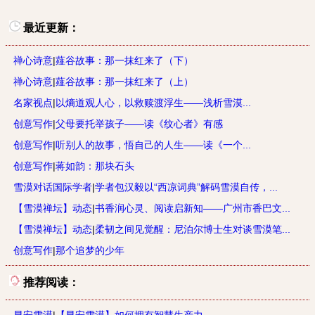
最近更新：
禅心诗意
|
薤谷故事：那一抹红来了（下）
禅心诗意
|
薤谷故事：那一抹红来了（上）
名家视点
|
以熵道观人心，以救赎渡浮生——浅析雪漠...
创意写作
|
父母要托举孩子——读《纹心者》有感
创意写作
|
听别人的故事，悟自己的人生——读《一个...
创意写作
|
蒋如韵：那块石头
雪漠对话国际学者
|
学者包汉毅以“西凉词典”解码雪漠自传，...
【雪漠禅坛】动态
|
书香润心灵、阅读启新知——广州市香巴文...
【雪漠禅坛】动态
|
柔韧之间见觉醒：尼泊尔博士生对谈雪漠笔...
创意写作
|
那个追梦的少年
推荐阅读：