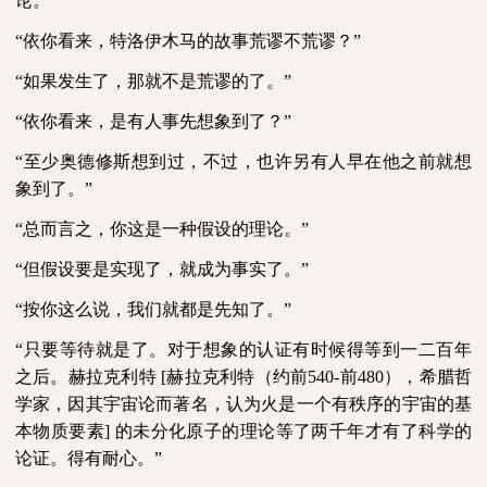
论。
“依你看来，特洛伊木马的故事荒谬不荒谬？”
“如果发生了，那就不是荒谬的了。”
“依你看来，是有人事先想象到了？”
“至少奥德修斯想到过，不过，也许另有人早在他之前就想
象到了。”
“总而言之，你这是一种假设的理论。”
“但假设要是实现了，就成为事实了。”
“按你这么说，我们就都是先知了。”
“只要等待就是了。对于想象的认证有时候得等到一二百年
之后。赫拉克利特
[
赫拉克利特（约前
540-
前
480
），希腊哲
学家，因其宇宙论而著名，认为火是一个有秩序的宇宙的基
本物质要素
]
的未分化原子的理论等了两千年才有了科学的
论证。得有耐心。
”