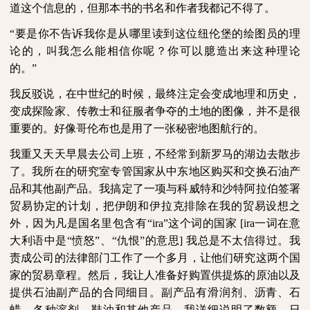
道这个信息的，但那本书的书名和作者我都记不得了。
“要是你不告诉我你是从哪里读到这位纽伦堡的绘图员的理
论的，叫我怎么能相信你呢？你可以臆造出来这种理论
的。”
我反驳说，在中世纪的时候，最终注定会变成地理和历史，
变成探险家、传教士和征服者争夺的土地的图像，并不是很
重要的。好像哥伦布也是用了一张秘密地图航行的。
我重又天天早晨去公司上班，不经常到新罗马的湖边去散步
了。我所在的研究室专管国家从中东地区购买和交换石油产
品和其他副产品。我搞定了一项与科威特和沙特阿拉伯签署
贸易协定的计划，把伊朗和伊拉克排除在我的贸易设想之
外，因为凡是国名里包含有“
ira”
这个词的国家
[ira
一词在意
大利语中是
“
愤怒
”
、
“
仇恨
”
的意思
]
我总是不太信得过。我
责成公司的法律部门工作了一个多月，让他们研究这两个国
家的贸易章程。然后，我让人准备好购置供提炼的原油以及
提供石油副产品的合同细目。副产品有滑润剂、沥青、石
蜡、各种溶剂、鞋油和其他产品。我详细说明了数额、日