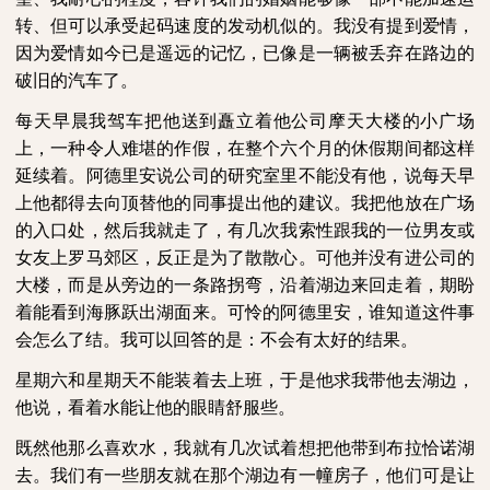
转、但可以承受起码速度的发动机似的。我没有提到爱情，
因为爱情如今已是遥远的记忆，已像是一辆被丢弃在路边的
破旧的汽车了。
每天早晨我驾车把他送到矗立着他公司摩天大楼的小广场
上，一种令人难堪的作假，在整个六个月的休假期间都这样
延续着。阿德里安说公司的研究室里不能没有他，说每天早
上他都得去向顶替他的同事提出他的建议。我把他放在广场
的入口处，然后我就走了，有几次我索性跟我的一位男友或
女友上罗马郊区，反正是为了散散心。可他并没有进公司的
大楼，而是从旁边的一条路拐弯，沿着湖边来回走着，期盼
着能看到海豚跃出湖面来。可怜的阿德里安，谁知道这件事
会怎么了结。我可以回答的是：不会有太好的结果。
星期六和星期天不能装着去上班，于是他求我带他去湖边，
他说，看着水能让他的眼睛舒服些。
既然他那么喜欢水，我就有几次试着想把他带到布拉恰诺湖
去。我们有一些朋友就在那个湖边有一幢房子，他们可是让