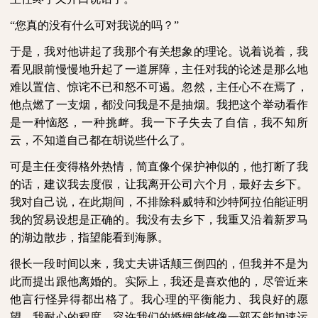
“您真的没有什么可对我说的吗？”
于是，我对他讲起了我那个有关想象的理论。说着说着，我
看见眼前慢慢地升起了一道屏障，主任对我的论述是那么地
难以置信、惊诧不已和怒不可遏。忽然，主任心不在焉了，
他点燃了一支烟，都没问我是不是抽烟。我把这个举动看作
是一种恼怒，一种挑衅。我一下子失去了自信，我不知所
云，不知道自己都在胡说些什么了。
可是主任变得格外热情，简直像个保护神似的，他打断了我
的话，建议我去度假，让我离开公司六个月，最好去乡下。
我对自己说，在此期间，不排除科威特和沙特阿拉伯能证明
我的贸易设想是正确的。我没有去乡下，我重又沿着新罗马
的湖边散步，指望能看到海豚。
很长一段时间以来，我丈夫讲话颠三倒四的，但我并不是为
此而提出跟他离婚的。实际上，我还是喜欢他的，尽管近来
他言行怪异得都出格了。我心理的平衡能力、我良好的愿
望、我耐心的程度，容许我们的婚姻能够像一部不能加速运