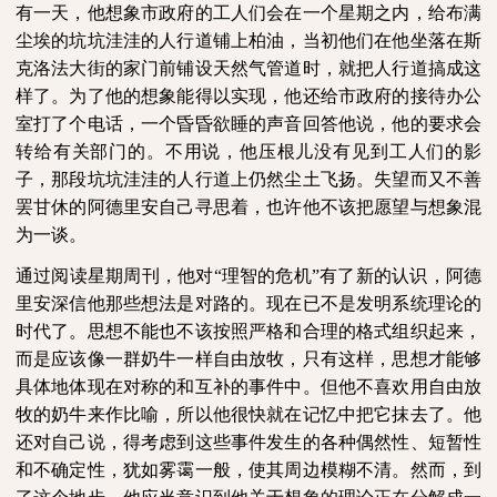
有一天，他想象市政府的工人们会在一个星期之内，给布满
尘埃的坑坑洼洼的人行道铺上柏油，当初他们在他坐落在斯
克洛法大街的家门前铺设天然气管道时，就把人行道搞成这
样了。为了他的想象能得以实现，他还给市政府的接待办公
室打了个电话，一个昏昏欲睡的声音回答他说，他的要求会
转给有关部门的。不用说，他压根儿没有见到工人们的影
子，那段坑坑洼洼的人行道上仍然尘土飞扬。失望而又不善
罢甘休的阿德里安自己寻思着，也许他不该把愿望与想象混
为一谈。
通过阅读星期周刊，他对“理智的危机”有了新的认识，阿德
里安深信他那些想法是对路的。现在已不是发明系统理论的
时代了。思想不能也不该按照严格和合理的格式组织起来，
而是应该像一群奶牛一样自由放牧，只有这样，思想才能够
具体地体现在对称的和互补的事件中。但他不喜欢用自由放
牧的奶牛来作比喻，所以他很快就在记忆中把它抹去了。他
还对自己说，得考虑到这些事件发生的各种偶然性、短暂性
和不确定性，犹如雾霭一般，使其周边模糊不清。然而，到