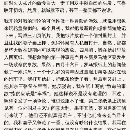
面对丈夫如此的傲慢自大，妻子用双手揪自己的头发，气得
咬牙切齿。然后，就缄默不语，甚至一整天都不说话。
我开始对我的理论的可信性做一种冒险的游戏，就像用想象
来玩轮盘赌似的。每个月初，我都把最新近的想象简短地记
下来，写成三四页纸片。我把纸片放在一个信封里封上，并
且让我的妻子画上押，免得怀疑有人私自打开。自然，那都
是些大致在短期内可以实现的想象。四月初，我在信封里放
入四页纸。我想象到的第一件事是当月在新罗马地区要发生
一场致命的事故。果然，四月十六日，罗马报纸上的新闻登
载了一则消息：一个十九岁的青年因过量服用海洛因死在他
的汽车里。我打开信封，把纸条给妻子看，然后重又封上，
把其余三张留在里面。她反驳说，我在纸上写的“致命的事
故”指的应该是“车祸”。她这样说不是没有道理的，不过，
照样引发了一场争论，谁也说服不了谁。第二张纸条上我预
见有一位外国君主来访问意大利。果不其然，英国世袭王储
们来访了，他们还不能算是君主，不过他们将来会当君主
的。我和妻子又争论了一番，但没有吵出什么结果。我写在
信封内的另外两张纸上的想象是在月底取出来的，它们没有