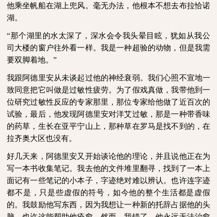
他乘坐帆船在湖上兜风。毫无办法，他根本不想去布拉恰诺
湖。
“那个湖里的水太深了，深水会令我头晕目眩，犹如从我公
司大楼的窗户往外看一样。我是一种超验的动物，但是我需
要双脚着地。”
我跟阿德里安从未谈起过他的神经衰弱。我们心照不宣地一
致同意把它叫做是过敏性疲劳。为了假戏真做，我带他到一
位研究过敏性反应的专家那里，那位专家给他做了近百次的
试验，最后，他发现阿德里安对洋艾过敏，那是一种带香味
的药草，生长在亚平宁山上，那种草在罗马是找不到的，在
拉齐奥大区也没有。
好几天来，阿德里安又开始谈论他的理论，并且说他正在为
写一本书收集笔记。我去他的文件堆里翻寻，找到了一本上
面记有一些笔记的小本子，字迹绝对难以辨认。也许连字迹
都不是，只是些虚假的符号，如今他的整个生活都是虚假
的。我鼓励他写东西，因为我想让一种新的托辞占据他的头
脑，也许这能帮助他痊愈。然而，我错了，他永远无法治愈