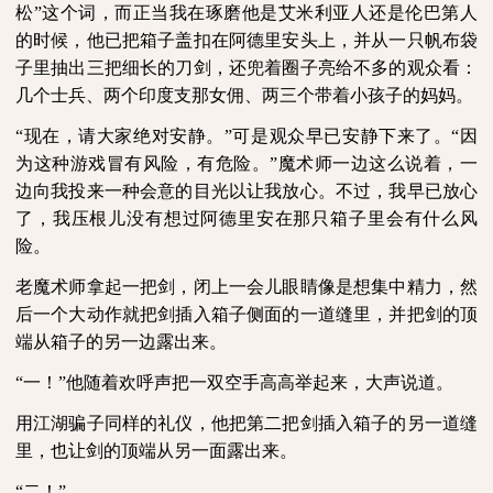
松”这个词，而正当我在琢磨他是艾米利亚人还是伦巴第人
的时候，他已把箱子盖扣在阿德里安头上，并从一只帆布袋
子里抽出三把细长的刀剑，还兜着圈子亮给不多的观众看：
几个士兵、两个印度支那女佣、两三个带着小孩子的妈妈。
“现在，请大家绝对安静。”可是观众早已安静下来了。“因
为这种游戏冒有风险，有危险。”魔术师一边这么说着，一
边向我投来一种会意的目光以让我放心。不过，我早已放心
了，我压根儿没有想过阿德里安在那只箱子里会有什么风
险。
老魔术师拿起一把剑，闭上一会儿眼睛像是想集中精力，然
后一个大动作就把剑插入箱子侧面的一道缝里，并把剑的顶
端从箱子的另一边露出来。
“一！”他随着欢呼声把一双空手高高举起来，大声说道。
用江湖骗子同样的礼仪，他把第二把剑插入箱子的另一道缝
里，也让剑的顶端从另一面露出来。
“二！”