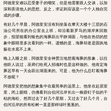
阿德里安难以忍受妻子的嘲笑，但是他需要跟人交谈，以加
深和弄清他人的思想。反之，求证则应该是一个个人独自完
成的步骤。
有好几个早晨，阿德里安没有到坐落在摩天大楼十三层的石
油公司所在的办公室去上班，却沿着新罗马的湖岸来回散
步，指望能看到银色的海豚跃出平静湖面，与他在热切的想
象中眼睛里多次看到的一样。遗憾的是，海豚却老是固执地
躲在水底不上来。
晚上入睡之前，阿德里安全神贯注地想着海豚的形象，以往
他听人说过，巫师们给死人招魂时也是这样做的。他肯定海
豚迟早有一天会跃出湖面来的。可是，他为什么总盯着海豚
不放呢？
阿德里安把他的想象集中在最简单的远景上。他坐在起居室
里，闭上眼睛，仿佛看到台伯河沿岸长出一株跟钉子似的干
枯的海松。然而过去了好几个星期，又过去了好几个月，台
伯河沿岸的所有松树一直是那样绿叶葱葱的。