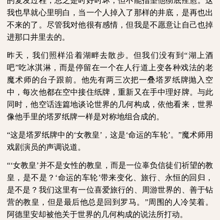
的复发过程，总之是时好时坏，但不能指望他彻底痊愈。这
我也早就心里明白，当一个人掉入了那样的井底，是再也出
不来的了。尽管我对他很有感情，但我是不愿意让自己也掉
进那口井里去的。
昨天，我们照样沿着湖畔去散步。但我们没有到“湖上酒
吧”吃冰淇淋，而是停留在一个在人行道上变各种戏法的老
魔术师的台子跟前。他先有两三次把一叠塔罗纸牌抛入空
中，每次他都在空中接住纸牌，重新又在手中理好牌。与此
同时，他空话连篇地谈论世界的几何构成，依他看来，世界
像他手里的塔罗纸牌一样是对称地组合成的。
“这是塔罗纸牌中的‘女教皇’，这是‘命运的车轮’。”魔术师用
戏剧演员的声调说道。
“‘女教皇’并不是女性的教皇，而是一位辜负信徒们祈望的教
皇，是不是？‘命运的车轮’带来变化、旅行、永恒的回归，
是不是？我们这里有一位喜爱旅行的、周游世界的、善于钻
营的教皇，但是最后他总是回到罗马。”周围的人冷笑着。
阿德里安却被他关于世界的几何构成的说法所打动。