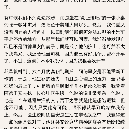
了。
有时候我们不到湖边散步，而是坐在“湖上酒吧”的一张小桌
旁吃一客冰淇淋，酒吧位于美洲大街尽头。然后，我们重又
沿着湖畔的人行道走，以回到我们那辆阿尔法
33
型的小汽车
平常停放的地方，从那里我们就可以回家。我渐渐地发现自
己已不是阿德里安的妻子，而是成了他的护士，这可并不太
令我高兴。我还给他当司机，因为他已有好几个月都不开车
了。不过，这倒并不令我发怵，因为我很喜欢开车。
我早就料到，六个月的离职到期后，阿德里安是不能重新工
作的，于是，他生存的压力，而且是心理上的压力，全都落
在我的肩上了，可是我的肩膀似乎并不是那么壮实。我背着
阿德里安去找一位心理医生谈。他说的话非常复杂，他说，
他是一个在逃避生活的人，言下之意就是他是想逃避我，但
这不可能，因为只要他有可能，恨不得从早到晚粘在我身
上。然后，医生说阿德里安是生活在非现实之中，我觉得这
一点他倒是说对了，他还补充说这些精神病症会有断断续续