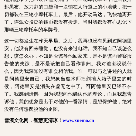
起黑布、放刀剑的口袋和一块铺在人行道上的小地毯，把一
切都装在三轮小摩托车上。最后，他开动马达，飞快地离开
了，连观众投掷的钱币都没有捡走。当时我都没有心思记下
那辆三轮摩托车的车牌号。
这一切都发生在昨天早晨。之后，我再也没有见到过阿德里
安，他没有回来睡觉，也没有来过电话。我不知自己该怎么
想，该怎么办，不知是否该等他回家来，是不是该向警察报
告他的失踪，是不是该把自己看作寡妇。我对谁都没说什
么，因为我深知没有谁会相信我。唯一可以与之讲述的人就
是阿德里安自己，我想象当魔术师把剑插入箱子里去的时
候，阿德里安是消失在虚无之中了。可阿德里安已经不在
了。我感到遗憾，因为我想向他确认他的理论，而且我想告
诉他，我的想象是出于对他的一番深情，是想保护他，绝对
没有任何想摆脱他的企图。
雪漠文化网，智慧更清凉！
www.xuemo.cn