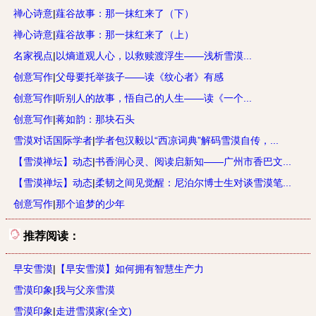
禅心诗意
|
薤谷故事：那一抹红来了（下）
禅心诗意
|
薤谷故事：那一抹红来了（上）
名家视点
|
以熵道观人心，以救赎渡浮生——浅析雪漠...
创意写作
|
父母要托举孩子——读《纹心者》有感
创意写作
|
听别人的故事，悟自己的人生——读《一个...
创意写作
|
蒋如韵：那块石头
雪漠对话国际学者
|
学者包汉毅以“西凉词典”解码雪漠自传，...
【雪漠禅坛】动态
|
书香润心灵、阅读启新知——广州市香巴文...
【雪漠禅坛】动态
|
柔韧之间见觉醒：尼泊尔博士生对谈雪漠笔...
创意写作
|
那个追梦的少年
推荐阅读：
早安雪漠
|
【早安雪漠】如何拥有智慧生产力
雪漠印象
|
我与父亲雪漠
雪漠印象
|
走进雪漠家(全文)