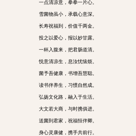
一点清凉意，拳拳一片心。
雪菌物虽小，承载心意深。
长寿祝福到，价值千两金。
投之以爱心，报以妙甘露。
一杯入腹来，把君肠道清。
悦意清凉生，息汝忧恼烦。
菌予吾健康，书增吾慧聪。
读书伴养生，习惯自然成。
弘扬文化路，融入于生活。
大文若大商，与时携俱进。
送菌到君家，祝福恒伴卿。
身心灵康健，携手共前行。