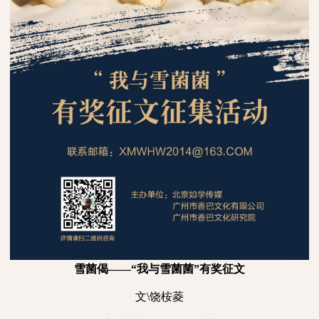
雪菌偈——“我与雪菌菌”有奖征文
文
\
饶桉菱