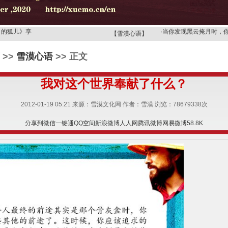
·
你眼里的世界是天堂，
月的狐儿》享
·
当你发现黑云掩月时，
【雪漠心语】
歌》，读诗
·
当你的心成为观音时，
>>
雪漠心语
>> 正文
月的狐儿
·
【雪漠心语】要想改变
》——广州
·
【雪漠心语】上天派了
我对这个世界奉献了什么？
选择的机会
·
领受狮子乳的，必须是
·
一切欲望都像梦一样，
2012-01-19 05:21 来源：雪漠文化网 作者：雪漠 浏览：
78679338
次
忧伤的眼神
·
你舍不得用念头去打扰
·
你眼里的世界是天堂，
分享到
微信
一键通
QQ空间
新浪微博
人人网
腾讯微博
网易微博
58.8K
月的狐儿》享
·
当你发现黑云掩月时，
歌》，读诗
·
当你的心成为观音时，
月的狐儿
·
【雪漠心语】要想改变
》——广州
·
【雪漠心语】上天派了
选择的机会
·
领受狮子乳的，必须是
·
一切欲望都像梦一样，
忧伤的眼神
·
你舍不得用念头去打扰