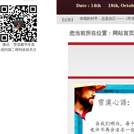
·
雪漠文化网 智慧更清凉！
·
你我的对手，总是自己 ——《拜
【公告】
·
《拜月的狐儿——雪漠的情诗或道
您当前所在位置：网站首页 
·
在诗歌的季节走进“春天”——《拜
·
从阅读文学经典来品味《解读雪漠
微信：雪漠藏书专卖
·
《野狐岭》探秘之——给梦想一次
或扫描二维码添加关注
·
《野狐岭》探秘之——骆驼的启示
·
《野狐岭》探秘之——解读木鱼爸
·
雪漠文化网 智慧更清凉！
·
你我的对手，总是自己 ——《拜
·
《拜月的狐儿——雪漠的情诗或道
·
在诗歌的季节走进“春天”——《拜
·
从阅读文学经典来品味《解读雪漠
·
《野狐岭》探秘之——给梦想一次
·
《野狐岭》探秘之——骆驼的启示
·
《野狐岭》探秘之——解读木鱼爸