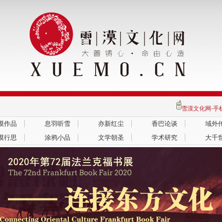
雪漠文化网-
漠作品
息羽听雪
亦新红尘
香巴论谈
域外
漠行思
涂鸦小品
文学朝圣
学术研究
大千