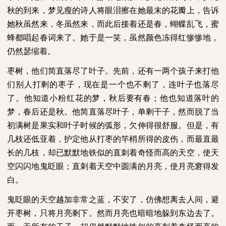
秋的到来，梦见瘦的诗人将眼泪擦在她最末的花瓣上，告诉
她秋虽然来，冬虽然来，而此后接着还是春，蝴蝶乱飞，蜜
蜂都唱起春词来了。她于是一笑，虽然颜色冻得红惨惨地，
仍然瑟缩着。
枣树，他们简直落尽了叶子。先前，还有一两个孩子来打他
们别人打剩的枣子，现在是一个也不剩了，连叶子也落尽
了。他知道小粉红花的梦，秋后要有春；他也知道落叶的
梦，春后还是秋。他简直落尽叶子，单剩干子，然而脱了当
初满树是果实和叶子时候的弧形，欠伸得很舒服。但是，有
几枝还低亚着，护定他从打枣的竿梢所得的皮伤，而最直最
长的几枝，却已默默地铁似的直刺着奇怪而高的天空，使天
空闪闪地鬼眨眼；直刺着天空中圆满的月亮，使月亮窘得发
白。
鬼眨眼的天空越加非常之蓝，不安了，仿佛想离去人间，避
开枣树，只将月亮剩下。然而月亮也暗暗地躲到东边去了。