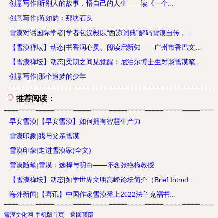
创意写作
|
听别人的故事，悟自己的人生——读《一个...
创意写作
|
蒋如韵：那块石头
雪漠对话国际学者
|
学者包汉毅以“西凉词典”解码雪漠自传，...
【雪漠禅坛】动态
|
书香润心灵、阅读启新知——广州市香巴文...
【雪漠禅坛】动态
|
柔韧之间见觉醒：尼泊尔博士生对谈雪漠笔...
创意写作
|
那个追梦的少年
推荐阅读：
早安雪漠
|
【早安雪漠】如何拥有智慧生产力
雪漠印象
|
我与父亲雪漠
雪漠印象
|
走进雪漠家(全文)
雪漠随笔
|
雪漠：选择与明白——怀念张艳梅教授
【雪漠禅坛】动态
|
如学世界文明高峰论坛简介（Brief Introd...
海外新闻
|
【喜讯】中国作家雪漠登上2022法兰克福书...
雪漠文化网-手机版首页
返回顶部