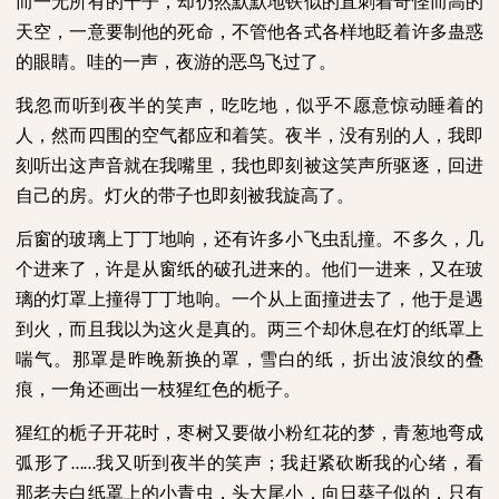
而一无所有的干子，却仍然默默地铁似的直刺着奇怪而高的
天空，一意要制他的死命，不管他各式各样地眨着许多蛊惑
的眼睛。哇的一声，夜游的恶鸟飞过了。
我忽而听到夜半的笑声，吃吃地，似乎不愿意惊动睡着的
人，然而四围的空气都应和着笑。夜半，没有别的人，我即
刻听出这声音就在我嘴里，我也即刻被这笑声所驱逐，回进
自己的房。灯火的带子也即刻被我旋高了。
后窗的玻璃上丁丁地响，还有许多小飞虫乱撞。不多久，几
个进来了，许是从窗纸的破孔进来的。他们一进来，又在玻
璃的灯罩上撞得丁丁地响。一个从上面撞进去了，他于是遇
到火，而且我以为这火是真的。两三个却休息在灯的纸罩上
喘气。那罩是昨晚新换的罩，雪白的纸，折出波浪纹的叠
痕，一角还画出一枝猩红色的栀子。
猩红的栀子开花时，枣树又要做小粉红花的梦，青葱地弯成
弧形了
我又听到夜半的笑声；我赶紧砍断我的心绪，看
……
那老去白纸罩上的小青虫，头大尾小，向日葵子似的，只有