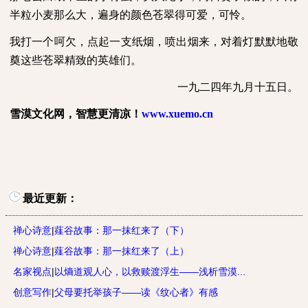
半粒小麦那么大，遍身的颜色苍翠得可爱，可怜。
我打一个呵欠，点起一支纸烟，喷出烟来，对着灯默默地敬
奠这些苍翠精致的英雄们。
一九二四年九月十五日。
雪漠文化网，智慧更清凉！
www.xuemo.cn
最近更新：
禅心诗意
|
薤谷故事：那一抹红来了（下）
禅心诗意
|
薤谷故事：那一抹红来了（上）
名家视点
|
以熵道观人心，以救赎渡浮生——浅析雪漠...
创意写作
|
父母要托举孩子——读《纹心者》有感