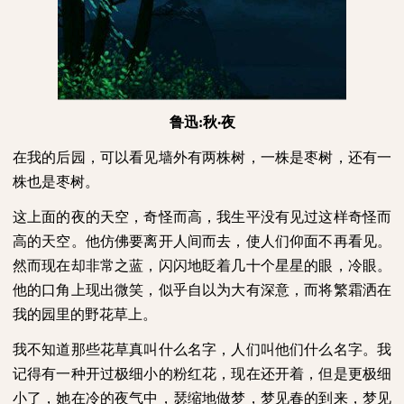
鲁迅
:
秋
夜
·
在我的后园，可以看见墙外有两株树，一株是枣树，还有一
株也是枣树。
这上面的夜的天空，奇怪而高，我生平没有见过这样奇怪而
高的天空。他仿佛要离开人间而去，使人们仰面不再看见。
然而现在却非常之蓝，闪闪地眨着几十个星星的眼，冷眼。
他的口角上现出微笑，似乎自以为大有深意，而将繁霜洒在
我的园里的野花草上。
我不知道那些花草真叫什么名字，人们叫他们什么名字。我
记得有一种开过极细小的粉红花，现在还开着，但是更极细
小了，她在冷的夜气中，瑟缩地做梦，梦见春的到来，梦见