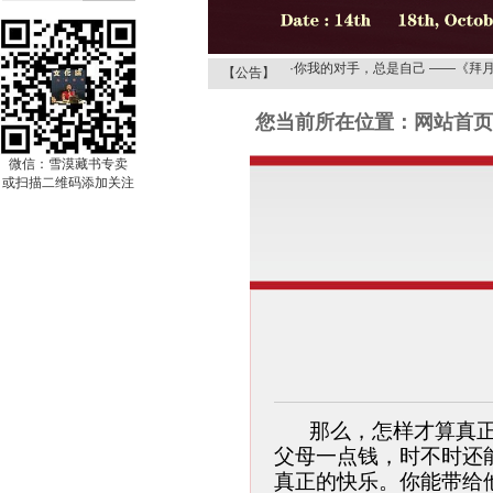
·
雪漠文化网 智慧更清凉！
·
你我的对手，总是自己 ——《拜
【公告】
·
《拜月的狐儿——雪漠的情诗或道
您当前所在位置：网站首页 
·
在诗歌的季节走进“春天”——《拜
·
从阅读文学经典来品味《解读雪漠
微信：雪漠藏书专卖
·
《野狐岭》探秘之——给梦想一次
或扫描二维码添加关注
·
《野狐岭》探秘之——骆驼的启示
·
《野狐岭》探秘之——解读木鱼爸
·
雪漠文化网 智慧更清凉！
·
你我的对手，总是自己 ——《拜
·
《拜月的狐儿——雪漠的情诗或道
·
在诗歌的季节走进“春天”——《拜
·
从阅读文学经典来品味《解读雪漠
·
《野狐岭》探秘之——给梦想一次
·
《野狐岭》探秘之——骆驼的启示
那么，怎样才算真正
父母一点钱，时不时还
·
《野狐岭》探秘之——解读木鱼爸
真正的快乐。你能带给