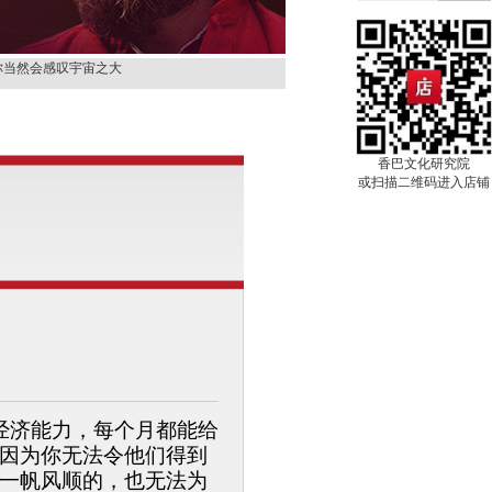
那就是天堂
你当然会感叹宇宙之大
你才具有观音的品德。
别人，先从改变自己开
你来，对我进行着一种
香巴文化研究院
上等的容器。
或扫描二维码进入店铺
很快就会过去。
它
那就是天堂
你当然会感叹宇宙之大
你才具有观音的品德。
别人，先从改变自己开
你来，对我进行着一种
上等的容器。
很快就会过去。
经济能力，每个月都能给
因为你无法令他们得到
它
一帆风顺的，也无法为