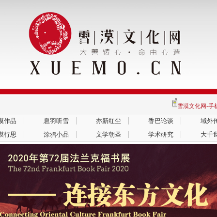
雪漠文化网-
漠作品
息羽听雪
亦新红尘
香巴论谈
域外
漠行思
涂鸦小品
文学朝圣
学术研究
大千