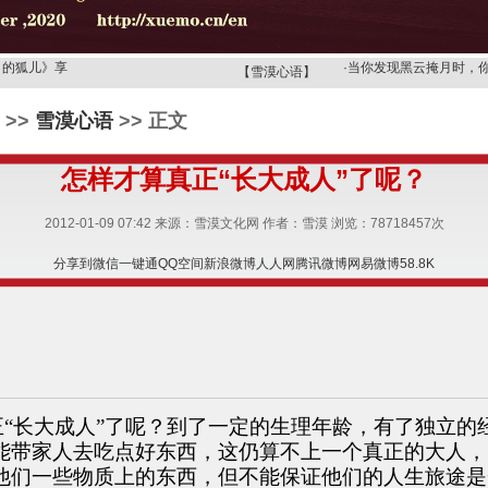
·
你眼里的世界是天堂，
月的狐儿》享
·
当你发现黑云掩月时，
【雪漠心语】
歌》，读诗
·
当你的心成为观音时，
>>
雪漠心语
>> 正文
月的狐儿
·
【雪漠心语】要想改变
》——广州
·
【雪漠心语】上天派了
怎样才算真正“长大成人”了呢？
选择的机会
·
领受狮子乳的，必须是
·
一切欲望都像梦一样，
2012-01-09 07:42 来源：雪漠文化网 作者：雪漠 浏览：
78718457
次
忧伤的眼神
·
你舍不得用念头去打扰
·
你眼里的世界是天堂，
分享到
微信
一键通
QQ空间
新浪微博
人人网
腾讯微博
网易微博
58.8K
月的狐儿》享
·
当你发现黑云掩月时，
歌》，读诗
·
当你的心成为观音时，
月的狐儿
·
【雪漠心语】要想改变
》——广州
·
【雪漠心语】上天派了
选择的机会
·
领受狮子乳的，必须是
·
一切欲望都像梦一样，
“长大成人”了呢？到了一定的生理年龄，有了独立的
能带家人去吃点好东西，这仍算不上一个真正的大人，
忧伤的眼神
·
你舍不得用念头去打扰
他们一些物质上的东西，但不能保证他们的人生旅途是