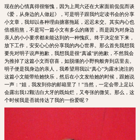
现在的心情真得很惭愧，因为上周六还在大家面前侃侃而谈
《爱，从身边的人做起》，可是明子跟我约定读书会的分享
小文章，我却以各种理由搪塞拖延，迟迟未交。其实内心也
倍感煎熬，不是写一篇小文有多么的痛苦，而是因为对身边
亲人的小小要求都未能达到的一种愧疚。终于决定坐下来，
放下工作，安安心心的分享我的内心世界。那么首先我想我
要先对明子说声抱歉，我想我是很“真诚”的抱歉，不然我会
为推掉了这篇小文而窃喜，如脱缰的小野狗般奔到店里去。
明子便是我身边的亲人，我希望用我以“真心”为露水浇注的
这篇小文能带给她快乐，然后在小文发给她的时候，跟她说
一声：“姐，我发到你的邮箱里了！”当然，一定会带上足以
会露出我
12
颗洁白大牙的既灿烂，又夸张的微笑。那么，这
个时候我是否就传达了我的一份爱呢？