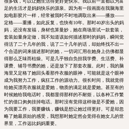
很多钱，可以让她生活得更好更快乐。我以前一直都以为富
足的生活才是妈妈快乐的源泉。因为有一段画面在我脑海里
如电影胶片一样，经常被我时不时地调取出来——播放——
定格——重播，如此反复，也快有
10
年。那时
40
岁
出头的妈
妈，还没有发福，身材也算曼妙，她在商场里试一款套装，
套装如量身定做，我不知道该如何描述那时的妈妈，瞬间觉
得活了二十几年的我，说了二十几年的话，却始终找不出一
个合适的词来描述那时的她，一切词汇用在她身上仿佛都显
得那么乏味而枯燥。可是几乎独自负担我学费、生活费、补
课费、辅导书费的她，还是放下了那套衣服。此时，我的脑
海里又定格了她回头看那件衣服的眼神，可能就是这个眼神
成为我努力工作，疯狂工作的源动力。很长时间，我就觉得
给她买漂亮衣服就是爱她，物质的满足就是爱她。甚至有的
时候她给我电话时，我都显得那样的不耐烦，以各种工作繁
忙的借口匆匆挂掉电话。那时没有觉得这样做是不爱她，因
为我要工作，我要赚钱，赚钱是想让她过得更好。可是却忽
略了她最原始的感受，我想那时她定然会觉得在她女儿的世
界里，工作远比妈妈重要。