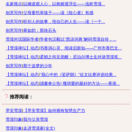
名家视点
|
以熵道观人心，以救赎渡浮生——浅析雪漠...
创意写作
|
父母要托举孩子——读《纹心者》有感
创意写作
|
听别人的故事，悟自己的人生——读《一个...
创意写作
|
蒋如韵：那块石头
雪漠对话国际学者
|
学者包汉毅以“西凉词典”解码雪漠自传，...
【雪漠禅坛】动态
|
书香润心灵、阅读启新知——广州市香巴文...
【雪漠禅坛】动态
|
柔韧之间见觉醒：尼泊尔博士生对谈雪漠笔...
创意写作
|
那个追梦的少年
【雪漠禅坛】动态
|
“我心中的《娑萨朗》”征文比赛评选结果...
【雪漠禅坛】动态
|
讀書會公告| 獲得愛的最好的方法——香港...
推荐阅读：
早安雪漠
|
【早安雪漠】如何拥有智慧生产力
雪漠印象
|
我与父亲雪漠
雪漠印象
|
走进雪漠家(全文)