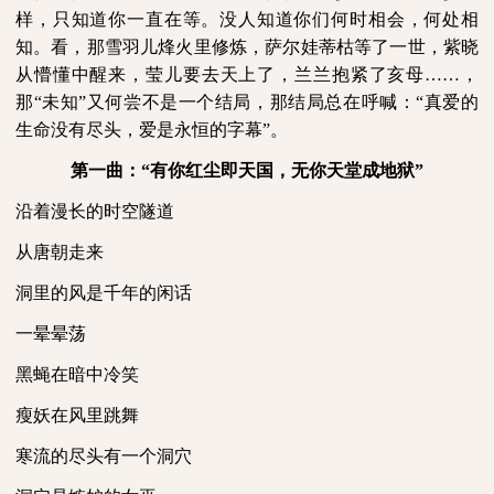
样，只知道你一直在等。没人知道你们何时相会，何处相
知。看，那雪羽儿烽火里修炼，萨尔娃蒂枯等了一世，紫晓
从懵懂中醒来，莹儿要去天上了，兰兰抱紧了亥母……，
那“未知”又何尝不是一个结局，那结局总在呼喊：“真爱的
生命没有尽头，爱是永恒的字幕”。
第一曲：“有你红尘即天国，无你天堂成地狱”
沿着漫长的时空隧道
从唐朝走来
洞里的风是千年的闲话
一晕晕荡
黑蝇在暗中冷笑
瘦妖在风里跳舞
寒流的尽头有一个洞穴