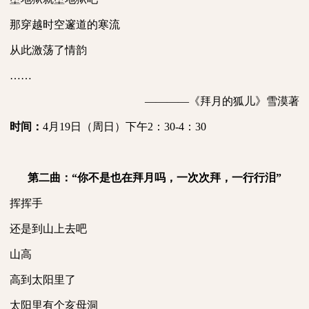
那穿越时空邃道的寒流
从此激荡了情韵
……
————《拜月的狐儿》雪漠著
时间：
4
月
19
日（周日）下午
2
：
30-4
：
30
第二曲：“你不是也在拜月吗，一次次拜，一行行泪”
挥挥手
还是到山上去吧
山高
高到太阳里了
太阳里有个亥母洞