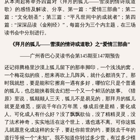
从本周起将举办四篇对《拜月的狐儿——雪漠的情诗或道
歌》的感悟及解读、分享。第一篇：“爱情三部曲”；第二
篇：“文化朝圣”；第三篇：“平凡世间中的成就者”；第四
篇：“深深品读《金刚经》”，每篇分为三个内主题，在三场
读书会中分别进行。
《拜月的狐儿——雪漠的情诗或道歌》之“爱情三部曲”
——广州香巴心灵读书会第
145
期至
147
期预告
还记得腾格里沙漠上狐儿留下的那串脚印，一个浅浅的窝，
一个梅花似的痕，想来再吹上几阵风，就什么都消失了。那
时我就想，要是能和它擦肩一遇有多好，哪怕它只是个普通
的狐儿，也总能挟着我去幻想一个又一个鲜活的故事。《猎
原》里说，狐颠颠人三天，狐儿不是易见的，那拜月的狐儿
就更是难觅，据说千年白万年黑，修成后便是精，要化成
人。可化成人有什么好？没了飘飘欲仙，没了精精灵灵，没
了法术神奇，实实地活在这个世上，逃也逃不离。可你这狐
儿就愿意化成这样的女子，要赴你前世的约，要脱去千年的
道行等候一个“未知”。我不知道你转过多少世，有过多少模