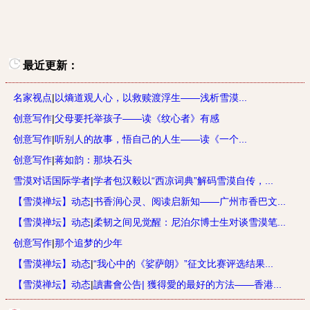
最近更新：
名家视点
|
以熵道观人心，以救赎渡浮生——浅析雪漠...
创意写作
|
父母要托举孩子——读《纹心者》有感
创意写作
|
听别人的故事，悟自己的人生——读《一个...
创意写作
|
蒋如韵：那块石头
雪漠对话国际学者
|
学者包汉毅以“西凉词典”解码雪漠自传，...
【雪漠禅坛】动态
|
书香润心灵、阅读启新知——广州市香巴文...
【雪漠禅坛】动态
|
柔韧之间见觉醒：尼泊尔博士生对谈雪漠笔...
创意写作
|
那个追梦的少年
【雪漠禅坛】动态
|
“我心中的《娑萨朗》”征文比赛评选结果...
【雪漠禅坛】动态
|
讀書會公告| 獲得愛的最好的方法——香港...