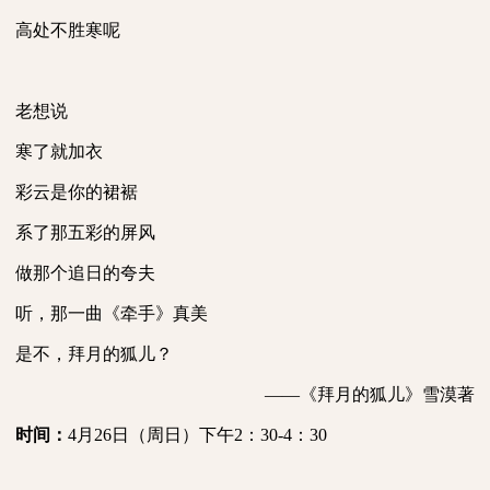
高处不胜寒呢
老想说
寒了就加衣
彩云是你的裙裾
系了那五彩的屏风
做那个追日的夸夫
听，那一曲《牵手》真美
是不，拜月的狐儿？
——《拜月的狐儿》雪漠著
时间：
4
月
26
日（周日）下午
2
：
30-4
：
30