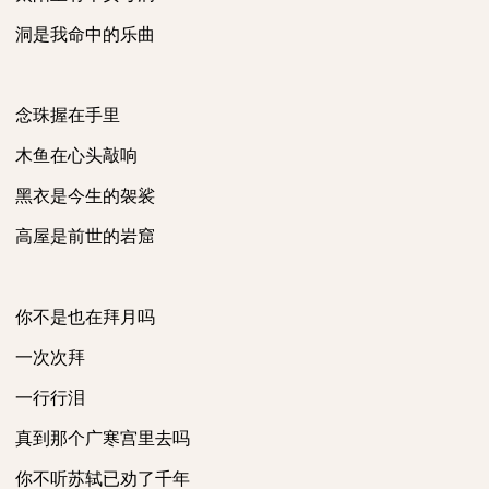
洞是我命中的乐曲
念珠握在手里
木鱼在心头敲响
黑衣是今生的袈裟
高屋是前世的岩窟
你不是也在拜月吗
一次次拜
一行行泪
真到那个广寒宫里去吗
你不听苏轼已劝了千年