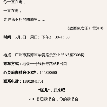
你一直在走，
一直在走，
走进我不朽的图腾里……
——《致西凉女王》雪漠著
时间：
5
月
3
日（周日）下午
2
：
30-4
：
30
地点：
广州市荔湾区华贵路贵贤上品
A5
座
2308
房
乘车方式
：地铁一号线长寿路站
B
出口
心灵瑜伽精舍
QQ
群：
144350666
联系电话：
13802841701
“狐儿”，归来吧！
2015
香巴读书会，你的读书会