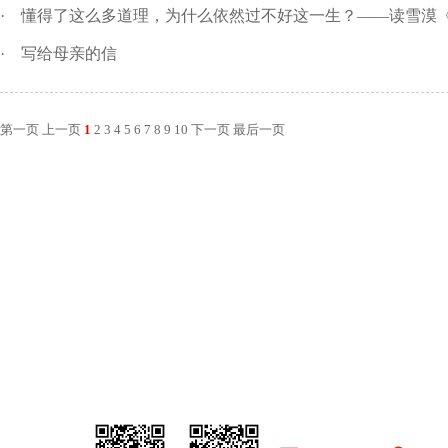
·
懂得了这么多道理，为什么依然过不好这一生？——读雪漠
·
写给母亲的信
第一页
上一页
1
2
3
4
5
6
7
8
9
10
下一页
最后一页