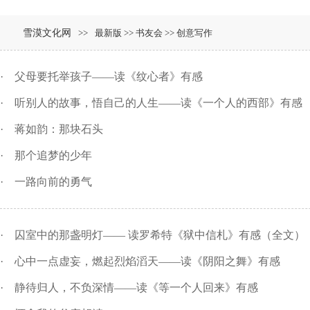
雪漠文化网
>>
最新版 >> 书友会 >> 创意写作
·
父母要托举孩子——读《纹心者》有感
·
听别人的故事，悟自己的人生——读《一个人的西部》有感
·
蒋如韵：那块石头
·
那个追梦的少年
·
一路向前的勇气
·
囚室中的那盏明灯—— 读罗希特《狱中信札》有感（全文）
·
心中一点虚妄，燃起烈焰滔天——读《阴阳之舞》有感
·
静待归人，不负深情——读《等一个人回来》有感