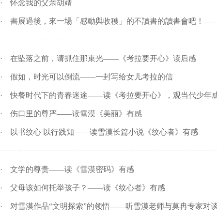
·
怀念我的父亲胡靖
·
書展過後，來一場「感動與收穫」的不讀書的讀書會吧！——香
·
在坠落之前，请抓住那束光——《考拉要开心》读后感
·
假如，时光可以倒流——一封写给女儿考拉的信
·
快餐时代下的青春迷途——读《考拉要开心》，观当代少年
·
伤口里的尊严——读雪漠《美丽》有感
·
以书纹心 以行践知——读雪漠长篇小说《纹心者》有感
·
文学的尊贵——读《雪漠密码》有感
·
父母该如何托举孩子？——读《纹心者》有感
·
对雪漠作品“文明探索”的领悟——听雪漠老师与莫冉专家对