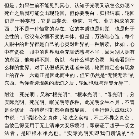
但是，如果生前不能见到真心、认知子光明又该怎么办呢？
死亡之后就可能会出现轮回。但你要明白，归根结底，轮回
仍是一种妄想，它是由妄念、烦恼、习气、业力构成的东
西，并不是一种恒常的存在。它的本质也是幻觉，也是归于
空性的，它没有永恒不变的本体。但是，万法唯心造，每个
人眼中的世界都是自己的心灵对世界的一种解读。比如，心
中有贪欲，眼中的世界就会充满诱惑与不平，因为别人拥有
的东西，他却得不到。所以，有什么样的心灵，就会看到什
么样的世界。对于认假成真的迷者来说，轮回肯定会有现象
上的存在，六道正是因此而生的，但它仍然是“无我无常”的
东西。当你看透现象的虚幻之后，轮回也就与涅槃无异了。
附注：死光明，又称“根光明”、“根本光明”、“母光明”，分
实际光明、死光明、眠光明等多种。此光明众生本具，不管
是否修证，在特定时刻都会自然显露。《明行道六成就法》
中说：“所谓此心之真体，诸法之实相，不二不异之真空，
当彼已得受用于无上清净大安乐境时，即获证于超乎一切之
法者，是即根本净光也。”实际光明实即我们所说的“本