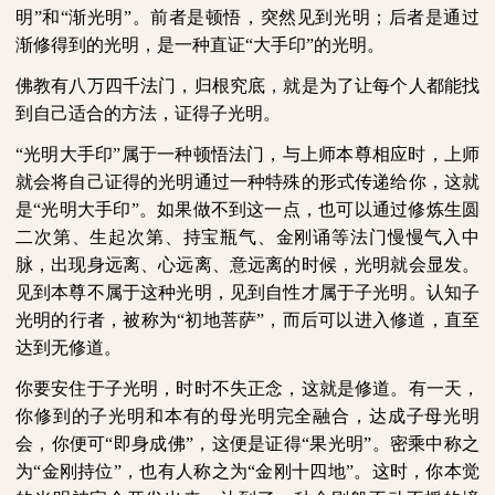
明”和“渐光明”。前者是顿悟，突然见到光明；后者是通过
渐修得到的光明，是一种直证“大手印”的光明。
佛教有八万四千法门，归根究底，就是为了让每个人都能找
到自己适合的方法，证得子光明。
“光明大手印”属于一种顿悟法门，与上师本尊相应时，上师
就会将自己证得的光明通过一种特殊的形式传递给你，这就
是“光明大手印”。如果做不到这一点，也可以通过修炼生圆
二次第、生起次第、持宝瓶气、金刚诵等法门慢慢气入中
脉，出现身远离、心远离、意远离的时候，光明就会显发。
见到本尊不属于这种光明，见到自性才属于子光明。认知子
光明的行者，被称为“初地菩萨”，而后可以进入修道，直至
达到无修道。
你要安住于子光明，时时不失正念，这就是修道。有一天，
你修到的子光明和本有的母光明完全融合，达成子母光明
会，你便可“即身成佛”，这便是证得“果光明”。密乘中称之
为“金刚持位”，也有人称之为“金刚十四地”。这时，你本觉