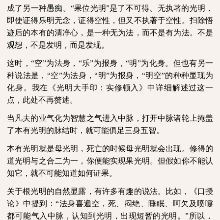
成了另一种愚痴。“果位光明”是了不可得、无执著的光明，
即使证得乐明无念，证得空性，但又不执著于空性。扫除悟
迹后的本有的清净心，是一种无为法，而不是有为法。不是
观想，不是发明，而是发现。
这时，“空”为法身，“乐”为报身，“明”为化身。但也有另一
种说法是，“空”为法身，“明”为报身，“明空”的种种显现为
化身。我在《光明大手印：实修顿入》中详细解述过这一
点，此处不再赘述。
当凡夫的业气化为智慧之气进入中脉，打开中脉诸轮上掩盖
了本有光明的脉结时，就可能俱足三身五智。
本有光明就是母光明，死亡的时候母光明就会出现。修得的
道光明与之合二为一，你便能实现果光明。但假如你不能认
知它，就不可能知道如何证果。
关于根光明的自然显露，有许多有趣的说法。比如，《口授
论》中提到：“法身喜遍空，死、闷绝、睡眠、呵欠及喷嚏
都可能气入中脉，认知到光明，出现短暂的光明。”所以，