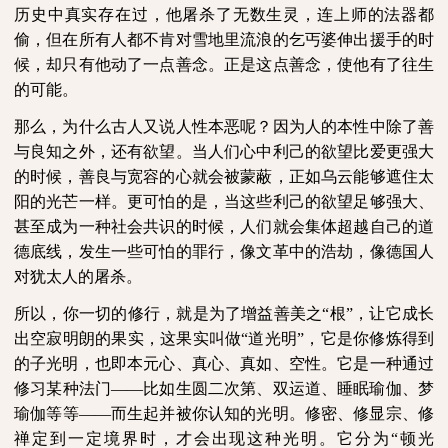
历史中真实存在过，他屠杀了无数生灵，连上师的法器都
偷，但在所有人都不肯对雪地里流浪的乞丐婆伸出援手的时
候，却只有他动了一点善念。正是这点善念，使他有了往生
的可能。
那么，为什么古人又说人性本恶呢？因为人的本性中除了善
与良知之外，还有欲望。当人们心中利己的欲望比爱更强大
的时候，善良与宽容的心就会被蒙蔽，正如乌云能够遮住太
阳的光芒一样。更可怕的是，当这些利己的欲望足够强大、
甚至成为一种社会共识的时候，人们就会集体超越自己的道
德底线，发生一些可怕的罪行，像文革中的浩劫，像德国人
对犹太人的屠杀。
所以，你一切的修行，就是为了增益善美之“根”，让它成长
出空寂明朗的果实，这果实叫做“道光明”，它是你修炼得到
的子光明，也即本元心、真心、真如、空性。它是一种通过
修习某种法门——比如生圆二次第、双运道、睡眠瑜伽、梦
瑜伽等等——而生起并被你认知的光明。修密、修显宗、修
禅定到一定境界时，才会出现这种光明。它分为“顿光