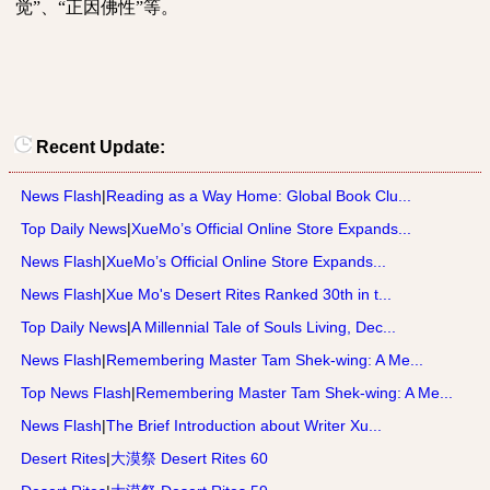
觉”、“正因佛性”等。
Recent Update:
News Flash
|
Reading as a Way Home: Global Book Clu...
Top Daily News
|
XueMo’s Official Online Store Expands...
News Flash
|
XueMo’s Official Online Store Expands...
News Flash
|
Xue Mo's Desert Rites Ranked 30th in t...
Top Daily News
|
A Millennial Tale of Souls Living, Dec...
News Flash
|
Remembering Master Tam Shek-wing: A Me...
Top News Flash
|
Remembering Master Tam Shek-wing: A Me...
News Flash
|
The Brief Introduction about Writer Xu...
Desert Rites
|
大漠祭 Desert Rites 60