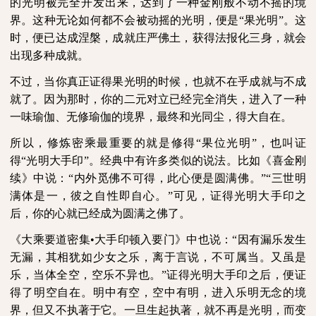
的光明被完全开发出来，达到了一种金刚般不动不摇的境
界。这种无论如何都不会被动摇的光明，便是“果光明”。这
时，便已达成涅槃，成就庄严佛土，获得法报化三身，就会
出现多种成就。
不过，当你真正证得果光明的时候，也就不在乎成就与不成
就了。因为那时，你的二元对立已经完全消失，进入了一种
一味瑜伽、无修瑜伽的境界，最终和光同尘，得大自在。
所以，修炼密乘最重要的就是修得“果位光明”，也叫证
得“光明大手印”。经典中有许多类似的说法。比如《喜金刚
续》中说：“内外觅佛不可得，此心便是圆满佛。”“三世明
满体是一，彼之自性即自心。”可见，证得光明大手印之
后，你的心就已经成为圆满之佛了。
《大乘要道密集•大手印顿入要门》中也说：“因有漏乐发生
无漏，其相犹如少女之乐，离于言说，不可属当。又虽是
乐，当体全空，空乐不异也。”证得光明大手印之后，便证
得了明空自在。明中有空，空中有明，进入乐明无念的境
界，但又不执著于它。一旦生起执著，就不再是光明，而变