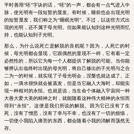
平时善用“呸”字诀的话，“呸”的一声，都会有一点气进入中
脉，使光明有一段短暂的显发。有时候，睡前也会出现光明
的短暂显发，我们称之为“睡眠光明”。不过，以这些方式出
现的光明，还不属于母光明。但如果能认知到这种光明而忆
持，也能认知到子光明。
那么，为什么说死亡是解脱的良机呢？因为，人死亡的时
候，母光明都会显现，它跟偶然的显现不一样，它有着一定
必然性的，所以它为每一个人都提供了解脱的可能。当你能
够辨认出临终时出现的母光明，将自己修出的子光明与之合
二为一的时候，就实现了子母光明会，涅槃也就达成了。正
如，一滴水很快就会被蒸发，但是当它融入大海时，却能实
现一种相对的永恒。也就是说，当生命个体融入宇宙间一种
大善大爱大美的精神之时，就能随着这种伟大精神的永恒而
得到“永恒”。这便是我们所说的解脱。因为它已没有了生
死，没有了憎恶，没有了幸与不幸，也没有了一切的烦恼，
一切使小我陷入痛苦的东西，都会随着小我的消解而荡然无
存。