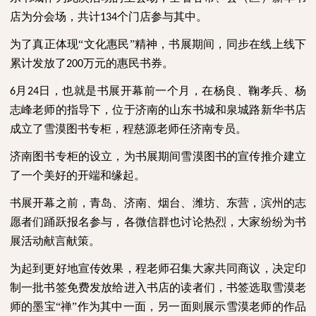
店为分会场，共计
个门店参与其中。
134
为了真正体现“文化惠民”精神，书展期间，同步在线上线下
累计发放了
万元的惠民书券。
200
月
日，也就是书展开幕前一个月，在杨良、鞠孝兵、杨
6
24
志峰老师的指导下，位于济南的山东书城和泉城路新华书店
成立了雪漠图书专柜，程慈源老师任济南专员。
济南图书专柜的设立，为书展期间雪漠图书的宣传推介建立
了一个美好的开端和缘起。
书展开幕之前，青岛、济南、烟台、潍坊、东营，滨州的志
愿者们踊跃报名参与，各微信群也讨论热烈，大家纷纷为书
展活动献言献策。
为起到更好地宣传效果，程老师召集大家共同商议，决定印
制一批书签免费发放给进入书店的读者们，书签选取雪漠老
师的墨宝“禅”作为其中一面，另一面则展示雪漠老师的作品