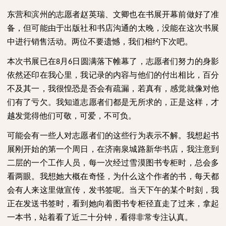
东营和滨州的志愿者赵英瑞、文卿也在书展开幕前做好了准
备，但可能由于出版社和书店沟通的太晚，没能在这次书展
中进行销售活动。两位不要遗憾，我们相约下次吧。
本次书展已在
月
日圆满落下帷幕了，志愿者们努力的身影
8
6
依然还印在我心里，我记录的内容与他们的付出相比，百分
不及其一，我很惶恐是否会有疏漏，若真有，感觉就像对他
们有了亏欠。我知道志愿者们都是无所求的，正是这样，才
越发觉得他们可敬，可爱，不可负。
可能会有一些人对志愿者们的这些行为表示不解。我想起书
展刚开始的第一个周日，在济南泉城路新华书店，我注意到
二层的一个工作人员，每一次经过雪漠图书专柜时，总会多
看两眼。我想她大概在奇怪，为什么这个作者的书，每天都
会有人来这里做宣传，发书签呢。当天下午的某个时刻，我
正在发送书签时，看到她向着图书专柜径直走了过来，拿起
一本书，站着看了近二十分钟，看得非常专注认真。