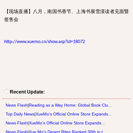
【现场直播】八月，南国书香节、上海书展雪漠读者见面暨
签售会
http://www.xuemo.cn/show.asp?id=18072
Recent Update:
News Flash
|
Reading as a Way Home: Global Book Clu...
Top Daily News
|
XueMo’s Official Online Store Expands...
News Flash
|
XueMo’s Official Online Store Expands...
News Flash
|
Xue Mo's Desert Rites Ranked 30th in t...