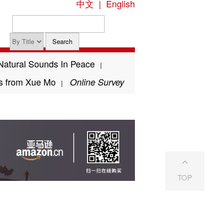
中文
|
English
Natural Sounds In Peace
|
gs from Xue Mo
Online Survey
|
TOP