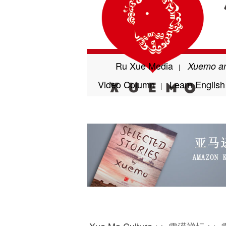
Ru Xue Media
Xuemo an
|
Video Column
Learn Englis
|