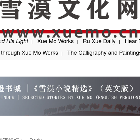
Xue Mo Works
Ru Xue Daily
Hear 
d His Light
|
|
|
h through Xue Mo Works
The Calligraphy and Paintin
|