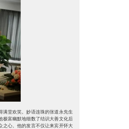
得满堂欢笑。妙语连珠的张道永先生
他极富幽默地细数了结识大善文化后
众之心。他的发言不仅让来宾开怀大