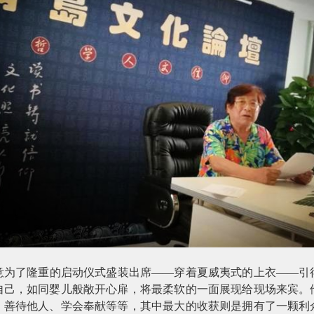
意为了隆重的启动仪式盛装出席——穿着夏威夷式的上衣——引
自己，如同婴儿般敞开心扉，将最柔软的一面展现给现场来宾。
、善待他人、学会奉献等等，其中最大的收获则是拥有了一颗利